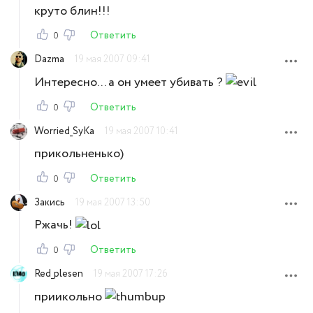
круто блин!!!
Ответить
0
Dazma
19 мая 2007 09:41
Интересно... а он умеет убивать ?
Ответить
0
Worried_SyKa
19 мая 2007 10:41
прикольненько)
Ответить
0
Закись
19 мая 2007 13:50
Ржачь!
Ответить
0
Red_plesen
19 мая 2007 17:26
приикольно