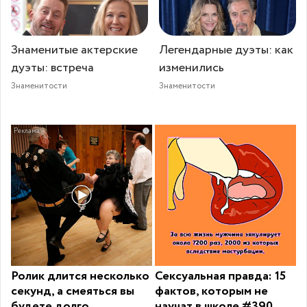
Знаменитые актерские
Легендарные дуэты: как
дуэты: встреча
изменились
Знаменитости
Знаменитости
i
Ролик длится несколько
Сексуальная правда: 15
секунд, а смеяться вы
фактов, которым не
будете долго
научат в школе #390