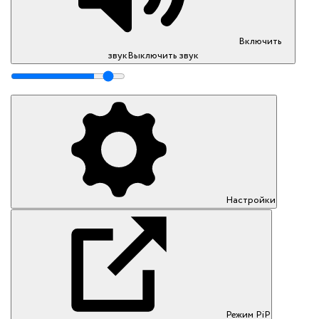
Включить
звук
Выключить звук
Настройки
Режим PiP