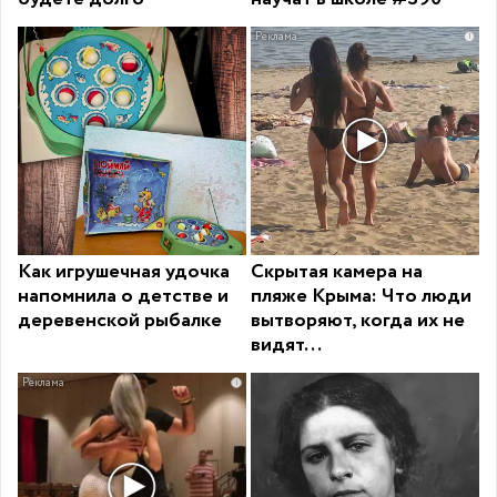
i
Как игрушечная удочка
Скрытая камера на
напомнила о детстве и
пляже Крыма: Что люди
деревенской рыбалке
вытворяют, когда их не
видят...
i