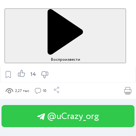
Воспроизвести
14
2,27 тыс
10
@uCrazy_org