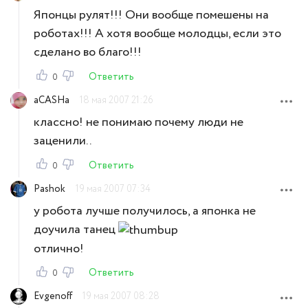
Японцы рулят!!! Они вообще помешены на
роботах!!! А хотя вообще молодцы, если это
сделано во благо!!!
Ответить
0
aCASHa
18 мая 2007 21:26
классно! не понимаю почему люди не
заценили..
Ответить
0
Pashok
19 мая 2007 07:34
у робота лучше получилось, а японка не
доучила танец
отлично!
Ответить
0
Evgenoff
19 мая 2007 08:28