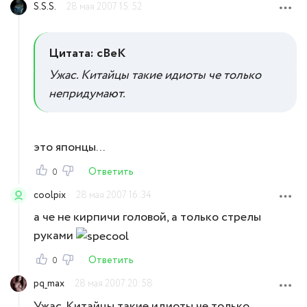
S.S.S.
28 мая 2007 15:52
Цитата: cBeK
Ужас. Китайцы такие идиоты че только
непридумают.
это японцы...
Ответить
0
coolpix
28 мая 2007 16:34
а че не кирпичи головой, а только стрелы
руками
Ответить
0
pq_max
28 мая 2007 20:58
Ужас. Китайцы такие идиоты че только