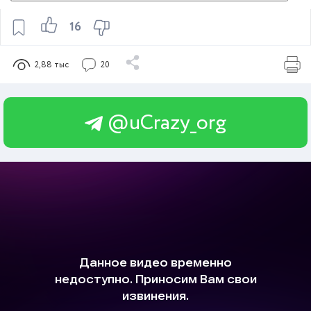
16
2,88 тыс
20
@uCrazy_org