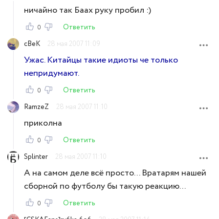
ничайно так Баах руку пробил :)
Ответить
0
cBeK
28 мая 2007 11:09
Ужас. Китайцы такие идиоты че только
непридумают.
Ответить
0
RamzeZ
28 мая 2007 11:10
приколна
Ответить
0
Splinter
28 мая 2007 11:10
А на самом деле всё просто... Вратарям нашей
сборной по футболу бы такую реакцию...
Ответить
0