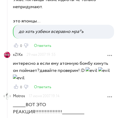
непридумают.
это японцы...
до хоть узбеки всеравно мра*ь
Ответить
0
xZIKx
29 мая 2007 19:55
интересно а если ему атомную бомбу кинуть
он поймает?давайте проверим!:D
Ответить
0
Motros
17 июня 2007 19:14
________ВОТ ЭТО
РЕАКЦИЯ!!!!!!!!!!!!!!!!!______________