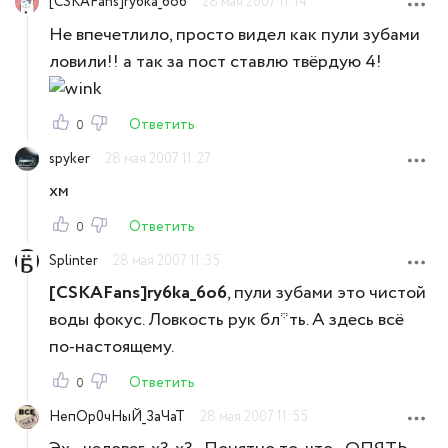
[CSKAFans]ry6ka_6o6
28 мая 2007 11:14
Не впечетлило, просто видел как пули зубами
ловили!! а так за пост ставлю твёрдую 4!
Ответить
0
spyker
28 мая 2007 11:27
хм
Ответить
0
Splinter
28 мая 2007 11:35
[CSKAFans]ry6ka_6o6
, пули зубами это чистой
воды фокус. Ловкость рук бл*ть. А здесь всё
по-настоящему.
Ответить
0
НепОр0чНыЙ_ЗаЧаТ
28 мая 2007 11:55