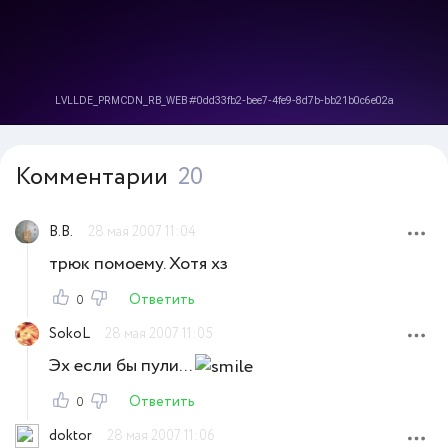
Комментарии
20
В.В.
28 мая 2007 11:04
трюк помоему. Хотя хз
Ответить
0
SokoL
28 мая 2007 11:05
Эх если бы пули...
Ответить
0
doktor
28 мая 2007 11:06