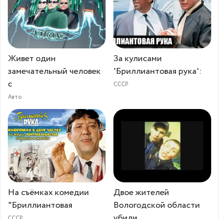
Живет один
За кулисами
замечательный человек
'Бриллиантовая рука':
с
СССР
Авто
На съёмках комедии
Двое жителей
"Бриллиантовая
Вологодской области
убили
СССР