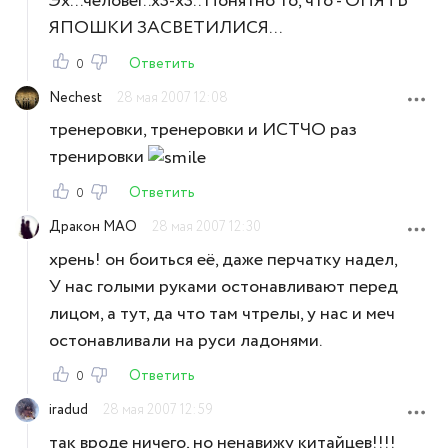
Эх...человег..х3-х3.. Понятно то, что - ОПЯТЬ
ЯПОШКИ ЗАСВЕТИЛИСЯ...
Ответить
0
Nechest
28 мая 2007 12:08
тренеровки, тренеровки и ИСТЧО раз
тренировки
Ответить
0
Дракон МАО
28 мая 2007 12:30
хрень! он боиться её, даже перчатку надел,
У нас голыми руками остонавливают перед
лицом, а тут, да что там чтрелы, у нас и меч
остонавливали на руси ладонями.
Ответить
0
iradud
28 мая 2007 12:59
так вроде ничего, но ненавижу китайцев!!!!