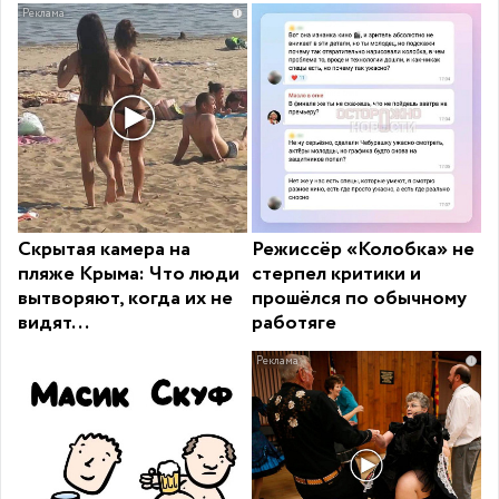
i
Скрытая камера на
Режиссёр «Колобка» не
пляже Крыма: Что люди
стерпел критики и
вытворяют, когда их не
прошёлся по обычному
видят...
работяге
i