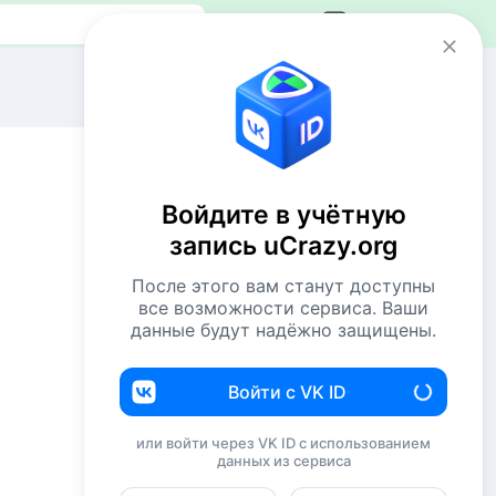
Авторизация
Сейчас онлайн
2 VIP`а
53 пользователя
Войдите в учётную
601 гость
запись uCrazy.org
Всего посетителей 656
После этого вам станут доступны
Рекорд: 12737 посетителей
все возможности сервиса. Ваши
Установлен 22 апр 2026г. в 02:34
данные будут надёжно защищены.
Комментаторы недели
Войти с VK ID
подводим итоги
или войти через VK ID с использованием
Евгений114
xx
данных из сервиса
Basai
xx