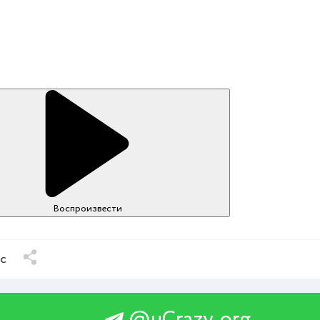
Воспроизвести
ыс
@uCrazy_org