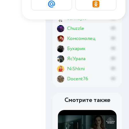
Татвоа Тататал
xx
Sarmayt6
xx
Chuzzle
xx
Комсомолец
xx
Бухарик
xx
ЯсУрала
xx
NiShkni
xx
Docent76
xx
Смотрите также