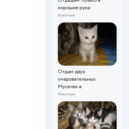
Отдадим только в
хорошие руки
Животные
Отдам двух
очаровательных
Мусечек в
Животные