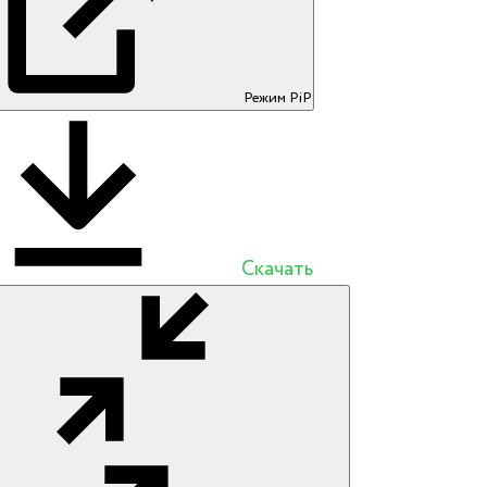
Режим PiP
Скачать