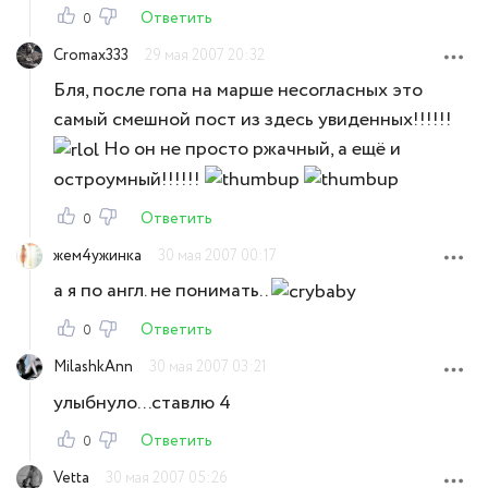
Ответить
0
Cromax333
29 мая 2007 20:32
Бля, после гопа на марше несогласных это
самый смешной пост из здесь увиденных!!!!!!
Но он не просто ржачный, а ещё и
остроумный!!!!!!
Ответить
0
жем4ужинка
30 мая 2007 00:17
а я по англ. не понимать..
Ответить
0
MilashkAnn
30 мая 2007 03:21
улыбнуло...ставлю 4
Ответить
0
Vetta
30 мая 2007 05:26