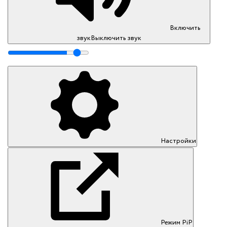
Включить
звук
Выключить звук
Настройки
Режим PiP