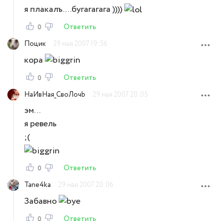
я плакалъ....бугагагага ))))
Ответить
0
Поцик
29 мая 2007 19:56
кора
Ответить
0
HаИвНая_СвоЛочb
29 мая 2007 20:05
эм...
я ревель
;(
Ответить
0
Tane4ka
29 мая 2007 20:06
Забавно
Ответить
0