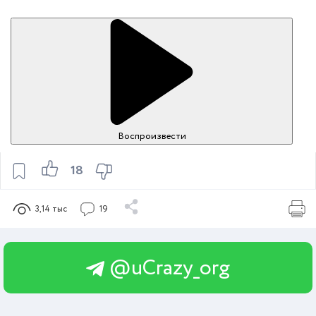
Воспроизвести
18
3,14 тыс
19
@uCrazy_org