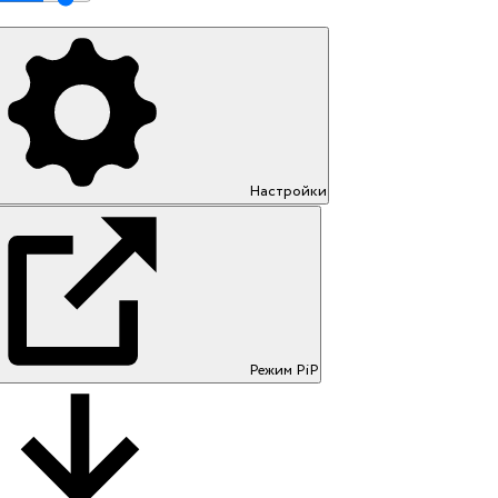
Настройки
Режим PiP