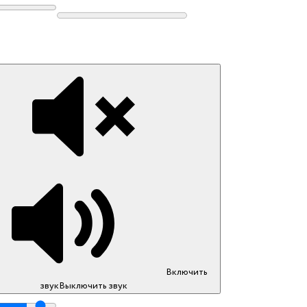
Включить
звук
Выключить звук