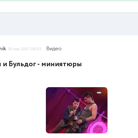
nik
Видео
30 мая 2007 08:03
 и Бульдог - миниятюры