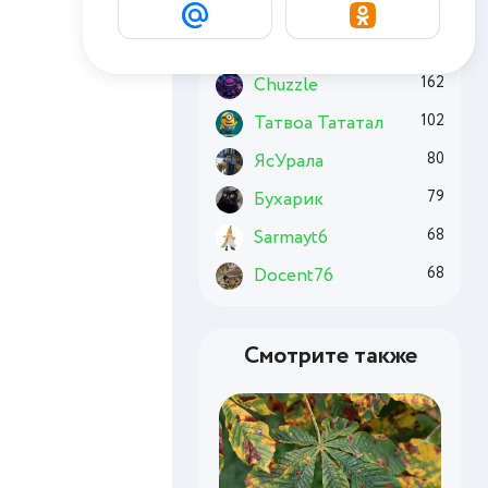
Basai
176
Комсомолец
174
Chuzzle
162
Татвоа Тататал
102
ЯсУрала
80
Бухарик
79
Sarmayt6
68
Docent76
68
Смотрите также