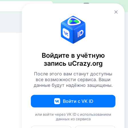
Авторизация
Сейчас онлайн
1 VIP
41 пользователь
Войдите в учётную
507 гостей
запись uCrazy.org
Всего посетителей 549
После этого вам станут доступны
Рекорд: 12737 посетителей
все возможности сервиса. Ваши
Установлен 22 апр 2026г. в 02:34
данные будут надёжно защищены.
Комментаторы недели
Войти с VK ID
NiShkni
220
или войти через VK ID с использованием
данных из сервиса
Евгений114
206