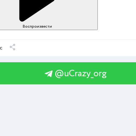
Воспроизвести
с
@uCrazy_org