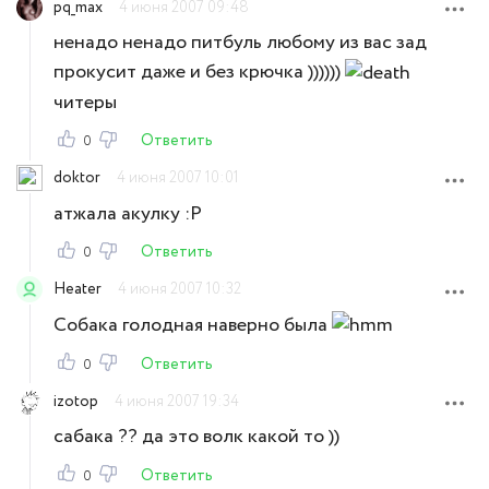
pq_max
4 июня 2007 09:48
ненадо ненадо питбуль любому из вас зад
прокусит даже и без крючка ))))))
читеры
Ответить
0
doktor
4 июня 2007 10:01
атжала акулку :Р
Ответить
0
Heater
4 июня 2007 10:32
Собака голодная наверно была
Ответить
0
izotop
4 июня 2007 19:34
сабака ?? да это волк какой то ))
Ответить
0