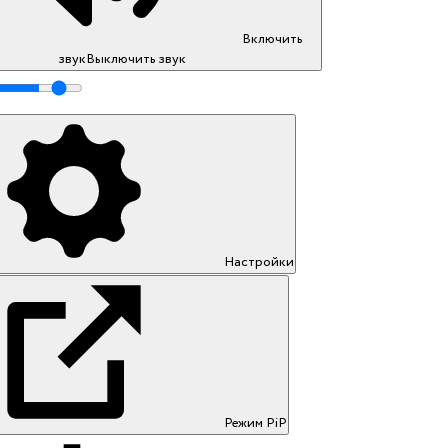
Включить
звук
Выключить звук
Настройки
Режим PiP