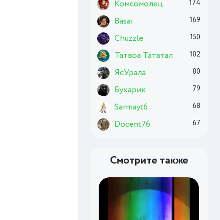
Комсомолец
174
Basai
169
Chuzzle
150
Татвоа Тататал
102
ЯсУрала
80
Бухарик
79
Sarmayt6
68
Docent76
67
Смотрите также