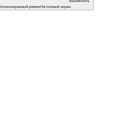
Выключить
полноэкранный режим
На полный экран