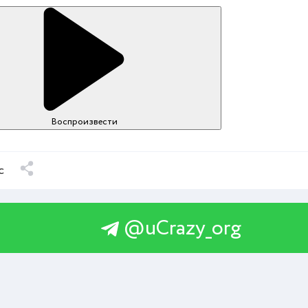
Воспроизвести
с
@uCrazy_org