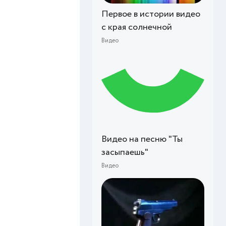
Первое в истории видео
с края солнечной
Видео
Видео на песню "Ты
засыпаешь"
Видео