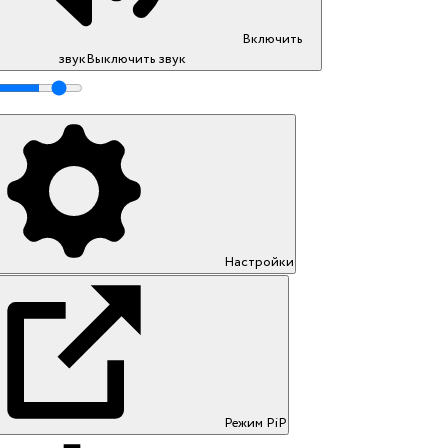
Включить
звук
Выключить звук
Настройки
Режим PiP