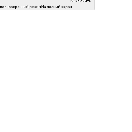
Выключить
полноэкранный режим
На полный экран