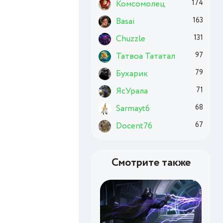
Комсомолец
174
Basai
163
Chuzzle
131
Татвоа Тататал
97
Бухарик
79
ЯсУрала
71
Sarmayt6
68
Docent76
67
Смотрите также