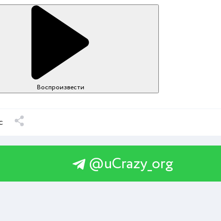
Воспроизвести
с
@uCrazy_org