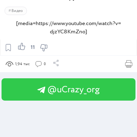
Видео
[media=https://www.youtube.com/watch?v=
djzYC8KmZno]
11
1,94 тыс
0
@uCrazy_org