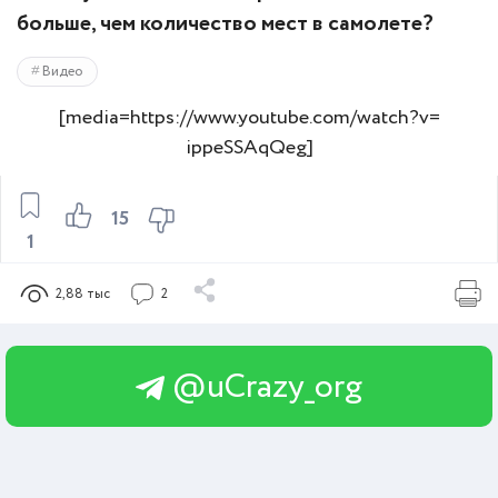
больше, чем количество мест в самолете?
Видео
[media=https://www.youtube.com/watch?v=
ippeSSAqQeg]
15
1
2,88 тыс
2
@uCrazy_org