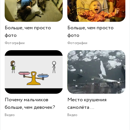
Больше, чем просто
Больше, чем просто
фото
фото
Фотографии
Фотографии
Почему мальчиков
Место крушения
больше, чем девочек?
самолёта ...
Видео
Видео