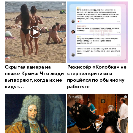
i
Скрытая камера на
Режиссёр «Колобка» не
пляже Крыма: Что люди
стерпел критики и
вытворяют, когда их не
прошёлся по обычному
видят...
работяге
i