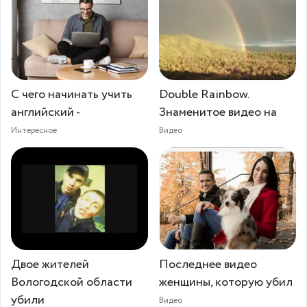
С чего начинать учить
Double Rainbow.
английский -
Знаменитое видео на
Интересное
Видео
Двое жителей
Последнее видео
Вологодской области
женщины, которую убил
убили
Видео