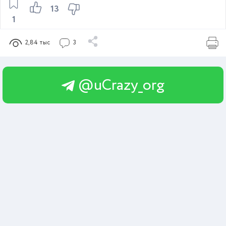
13
1
2,84 тыс
3
@uCrazy_org