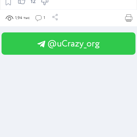
12
1,94 тыс
1
@uCrazy_org