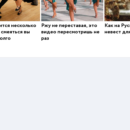
ится несколько
Ржу не переставая, это
Как на Ру
а смеяться вы
видео пересмотришь не
невест дл
олго
раз