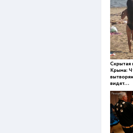
Скрытая 
Крыма: Ч
вытворяю
видят...