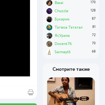
Basai
170
Chuzzle
128
Бухарик
87
Татвоа Тататал
81
ЯсУрала
72
Docent76
70
Sarmayt6
68
Смотрите также