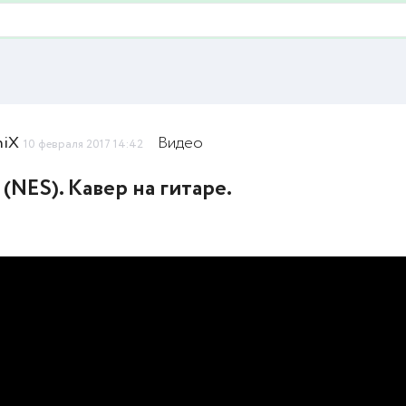
niX
Видео
10 февраля 2017 14:42
(NES). Кавер на гитаре.