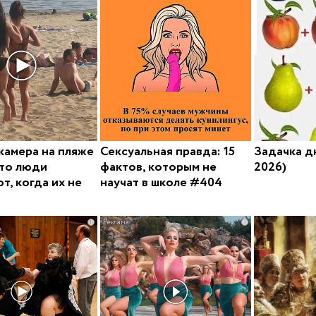
камера на пляже
Сексуальная правда: 15
Задачка дн
то люди
фактов, которым не
2026)
т, когда их не
научат в школе #404
i
i