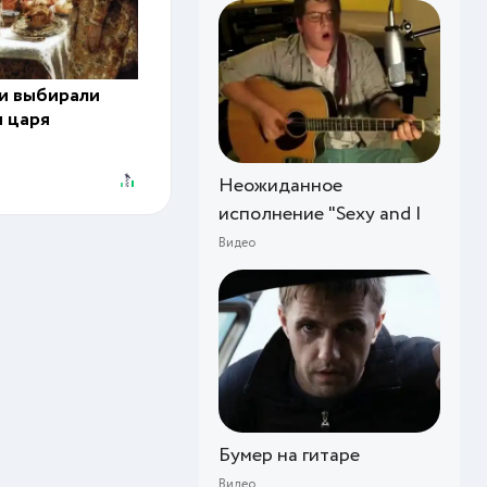
си выбирали
я царя
Неожиданное
исполнение "Sexy and I
Видео
Бумер на гитаре
Видео