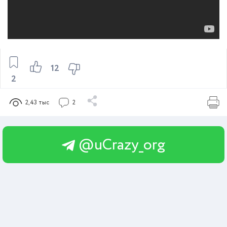
12
2
2,43 тыс
2
@uCrazy_org