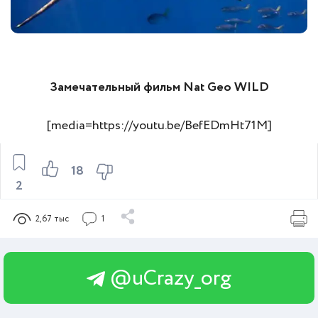
Замечательный фильм Nat Geo WILD
[media=https://youtu.be/BefEDmHt71M]
18
2
2,67 тыс
1
@uCrazy_org