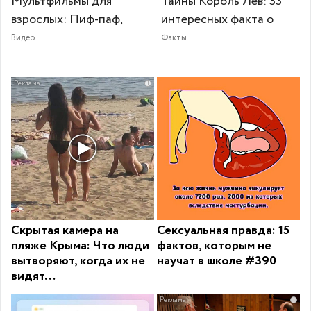
Мультфильмы для
Тайны Король Лев: 33
взрослых: Пиф-паф,
интересных факта о
Видео
Факты
i
Скрытая камера на
Сексуальная правда: 15
пляже Крыма: Что люди
фактов, которым не
вытворяют, когда их не
научат в школе #390
видят...
i