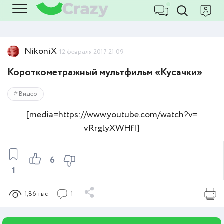
NikoniX
12 февраля 2017 21:09
Короткометражный мультфильм «Кусачки»
Видео
[media=https://www.youtube.com/watch?v=
vRrglyXWHfI]
6
1
1,86 тыс
1