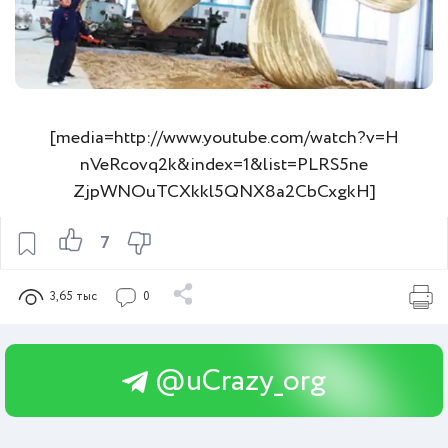
[media=http://www.youtube.com/watch?v=H
nVeRcovq2k&index=1&list=PLRS5ne
ZjpWNOuTCXkkl5QNX8a2CbCxgkH]
7
3,65 тыс
0
@uCrazy_org