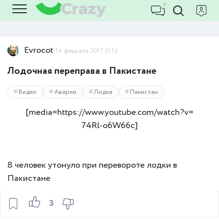
Evrocot
14 февраля 2017 21:12
Лодочная переправа в Пакистане
Видео
Аварии
Лодка
Пакистан
[media=https://www.youtube.com/watch?v=
74Rl-o6W66c]
8 человек утонуло при перевороте лодки в
Пакистане
3