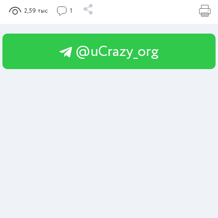
2,59 тыс
1
@uCrazy_org