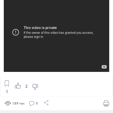
2
1
1,89 тыс
0