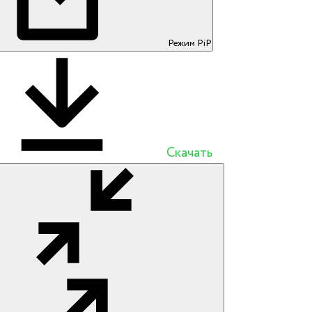
Режим PiP
Скачать