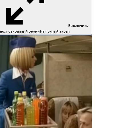
Выключить
полноэкранный режим
На полный экран