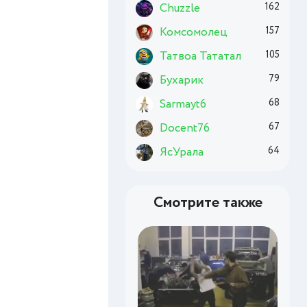
Chuzzle
162
Комсомолец
157
Татвоа Тататал
105
Бухарик
79
Sarmayt6
68
Docent76
67
ЯсУрала
64
Смотрите также