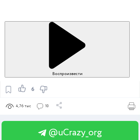
Воспроизвести
6
4,76 тыс
10
@uCrazy_org