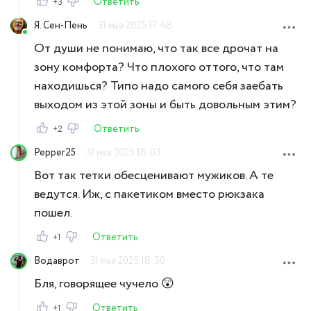
Ответить
+3
Я. Сен-Пень
31 мая 2025 17:48
От души не понимаю, что так все дрочат на
зону комфорта? Что плохого оттого, что там
находишься? Типо надо самого себя заебать
выходом из этой зоны и быть довольным этим?
Ответить
+2
Pepper25
31 мая 2025 18:03
Вот так тетки обесценивают мужиков. А те
ведутся. Иж, с пакетиком вместо рюкзака
пошел.
Ответить
+1
Водаврот
31 мая 2025 18:50
Бля, говорящее чучело 😲
Ответить
+1