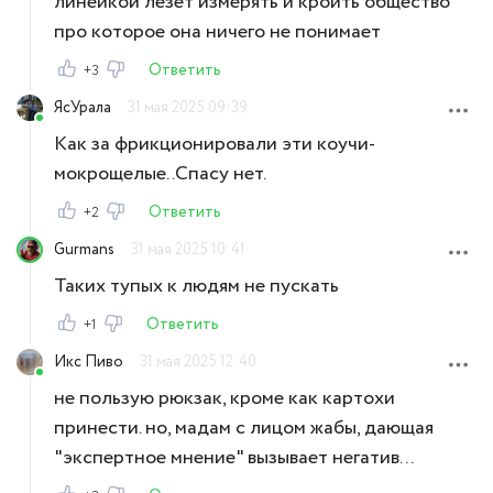
линейкой лезет измерять и кроить общество
про которое она ничего не понимает
Ответить
+3
ЯсУрала
31 мая 2025 09:39
Как за фрикционировали эти коучи-
мокрощелые..Спасу нет.
Ответить
+2
Gurmans
31 мая 2025 10:41
Таких тупых к людям не пускать
Ответить
+1
Икс Пиво
31 мая 2025 12:40
не пользую рюкзак, кроме как картохи
принести. но, мадам с лицом жабы, дающая
"экспертное мнение" вызывает негатив...