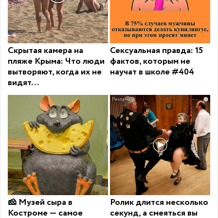
Скрытая камера на
Сексуальная правда: 15
пляже Крыма: Что люди
фактов, которым не
вытворяют, когда их не
научат в школе #404
видят...
i
🧀 Музей сыра в
Ролик длится несколько
Костроме — самое
секунд, а смеяться вы