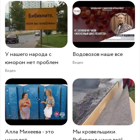
У нашего народа с
Водовозов наше все
юмором нет проблем
Видео
Видео
Алла Михеева - это
Мы кровельщики.
наше всё
Рубероид наше всё!