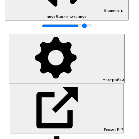
Включить
звук
Выключить звук
Настройки
Режим PiP