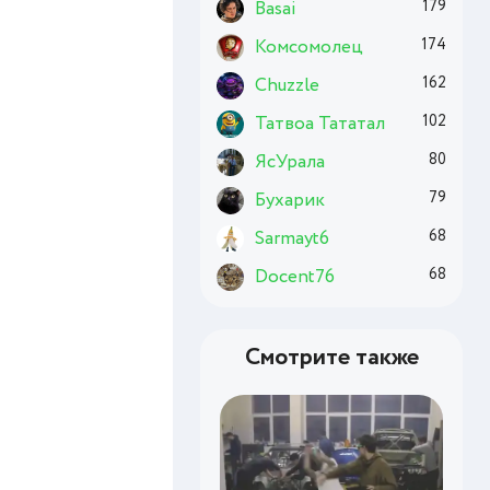
Basai
179
Комсомолец
174
Chuzzle
162
Татвоа Тататал
102
ЯсУрала
80
Бухарик
79
Sarmayt6
68
Docent76
68
Смотрите также