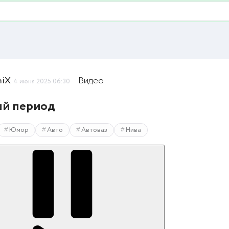
niX
Видео
4 июня 2025 06:30
ый период
Юмор
Авто
Автоваз
Нива