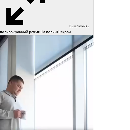
Выключить
полноэкранный режим
На полный экран