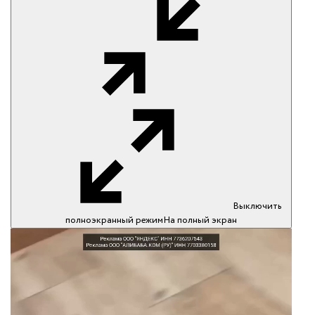
Выключить
полноэкранный режим
На полный экран