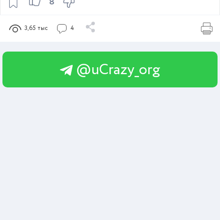
8
3,65 тыс
4
@uCrazy_org