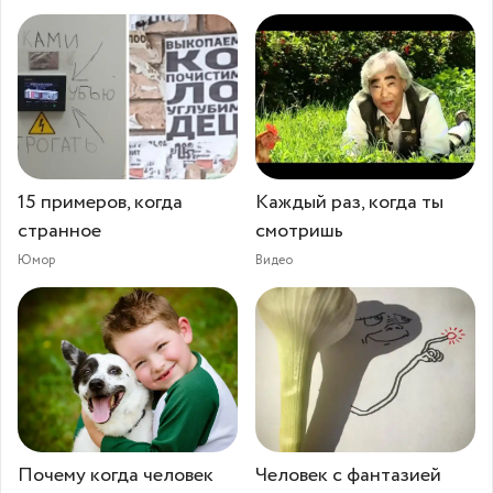
15 примеров, когда
Каждый раз, когда ты
странное
смотришь
Юмор
Видео
Почему когда человек
Человек с фантазией