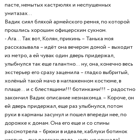
пасте, немытых кастрюлях и неспущенных
унитазах…
Вадик сиял бляхой армейского ремня, по которой
прошлись хорошим офицерским сукном.
- Ага… Так вот, Колян, прикинь – Танька моя
рассказывала – идёт она вечером домой – выходит
из метро, а ей чувак один дверь придержал,
улыбнулся так еще галантно… ну, она, конечно весь
экстерьер его сразу заценила – гладко выбритый,
холёный такой мачо в наглаженном костюме, в
плаще… и с блестящими!!! ботинками!!! – радостно
закончил Вадик описание незнакомца. – Короче, он
ей дверь придержал, еще раз улыбнулся, потом
руки в карманы засунул и пошел впереди нее, по
дорожке к домам. Она его еще и со спины
рассмотрела – брюки в идеале, каблуки ботинок