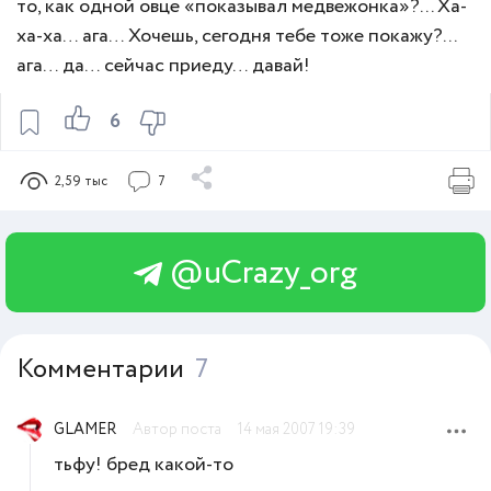
то, как одной овце «показывал медвежонка»?... Ха-
ха-ха… ага… Хочешь, сегодня тебе тоже покажу?...
ага… да… сейчас приеду… давай!
6
2,59 тыс
7
@uCrazy_org
Комментарии
7
GLAMER
Автор поста
14 мая 2007 19:39
тьфу! бред какой-то