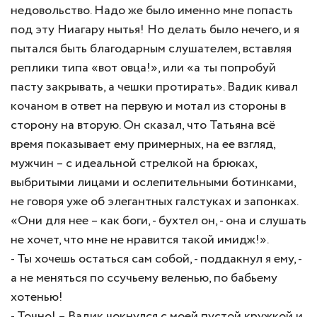
недовольство. Надо же было именно мне попасть
под эту Ниагару нытья! Но делать было нечего, и я
пытался быть благодарным слушателем, вставляя
реплики типа «вот овца!», или «а ты попробуй
пасту закрывать, а чешки протирать». Вадик кивал
кочаном в ответ на первую и мотал из стороны в
сторону на вторую. Он сказал, что Татьяна всё
время показывает ему примерных, на ее взгляд,
мужчин – с идеальной стрелкой на брюках,
выбритыми лицами и ослепительными ботинками,
не говоря уже об элегантных галстуках и запонках.
«Они для нее – как боги, - бухтел он, - она и слушать
не хочет, что мне не нравится такой имидж!».
- Ты хочешь остаться сам собой, - поддакнул я ему, -
а не меняться по ссучьему веленью, по бабьему
хотенью!
- Точно! – Вадик чокнулся с моей пустой кружкой и