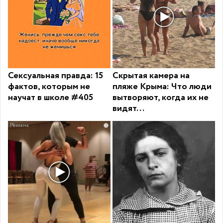
Сексуальная правда: 15
Скрытая камера на
фактов, которым не
пляже Крыма: Что люди
научат в школе #405
вытворяют, когда их не
видят...
i