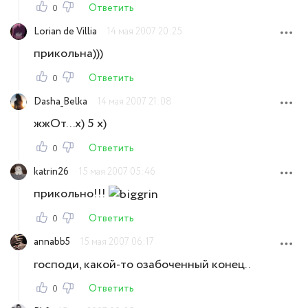
Ответить
0
Lorian de Villia
14 мая 2007 20:25
прикольна)))
Ответить
0
Dasha_Belka
14 мая 2007 21:08
жжОт...х) 5 х)
Ответить
0
katrin26
15 мая 2007 05:46
прикольно!!!
Ответить
0
annabb5
15 мая 2007 06:17
господи, какой-то озабоченный конец..
Ответить
0