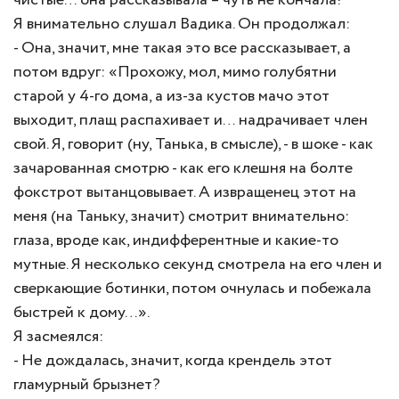
чистые… она рассказывала – чуть не кончала!
Я внимательно слушал Вадика. Он продолжал:
- Она, значит, мне такая это все рассказывает, а
потом вдруг: «Прохожу, мол, мимо голубятни
старой у 4-го дома, а из-за кустов мачо этот
выходит, плащ распахивает и… надрачивает член
свой. Я, говорит (ну, Танька, в смысле), - в шоке - как
зачарованная смотрю - как его клешня на болте
фокстрот вытанцовывает. А извращенец этот на
меня (на Таньку, значит) смотрит внимательно:
глаза, вроде как, индифферентные и какие-то
мутные. Я несколько секунд смотрела на его член и
сверкающие ботинки, потом очнулась и побежала
быстрей к дому…».
Я засмеялся:
- Не дождалась, значит, когда крендель этот
гламурный брызнет?