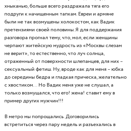
хныканью, больше всего раздражала тяга его
подруги к начищенным тапкам. Евреи и армяне
были не так возмущены холокостом, как Вадик
претензиями своей половины. Я для поддержания
разговора прогнал тему, что, мол, если женщины
черпают житейскую мудрость из «Москвы слезам
не верит», то естественно, что луч солнца,
отраженный от поверхности шлепанцев, для них –
сексуальный фетиш. Ну, вроде как для меня – юбка
до середины бедра и гладкая прическа, желательно
с хвостиком… Но Вадик меня уже не слушал, а
только возмущался, что его! жена! ставит ему в
пример других мужчин!!!
В метро мы попрощались. Договорились
встретиться через пару недель и разъехались в