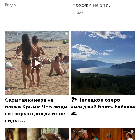
похожи на эти,
Видео
Юмор
i
Скрытая камера на
🏞 Телецкое озеро —
пляже Крыма: Что люди
«младший брат» Байкала
вытворяют, когда их не
🌊
видят...
i