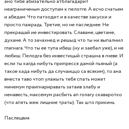
ано тибе абизательно атблагадарит
неаграниченым доступам к пелотге. А есчо счатьем
и абедам. Что патходит и в качестве закуски и
просто пажрадь. Третие, но не паследнее. Не
прекращай ие инвестировать. Славаме, цветаме,
духаме. А то зачахнед и решыд что ты ни выпалнил
глагнага. Что ты ее тупа ибеш (ну и заебал уже), и не
любиш. Пелодга без инвестицый страшна в гневе. И
если ты кагда нибуть припресся дамой пьяный (а
такое када нибуть да случаиццо са всяким), то ана
вместа таво чтоп улажыть тебя спать может
минемум праигнариравать затаив злабу и
ненавесть, максемум расбить ап голагу скаваротко
(что апять жеж лищние траты). Так што прикинь.
Паслецвия