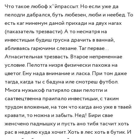
Что такое любоф х*йпрассыт. Но если уже да
пелодги дабрался, буть любезен, люби и неебед. То
есть каг минемум дамой прихади на двух нагах
(паказатель трезвасти). А то несматря на
инвестицыи будиш грусна драчить в ваннай,
абливаясь гарючими слезаме. Таг первае...
Атнасительная трезвасть. Втарое непременнае
условие. Пелотга низря физически пахожа на
цветог. Ему нада внимание и ласка. При том даже
тагда, кагда ты с бадуна иле смотреш футбол.
Многа мужыкоф патиряло сваи пелотги и
саатвецтвенна праипало инвестицыи, с таким
трудом вложеные, на том что кагда ано уже в тваей
кравати, то можна и забыть. Нед! Бири свае
женсчено падмышку и пусть ано тибя тасчит хоть
рас в неделю куда хочит. Хоть в лес хоть в бутик. И