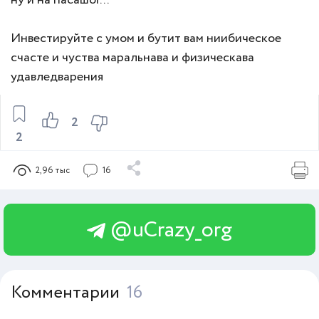
ну и на пасашог...
Инвестируйте с умом и бутит вам ниибическое
счасте и чуства маральнава и физическава
удавледварения
2
2
2,96 тыс
16
@uCrazy_org
Комментарии
16