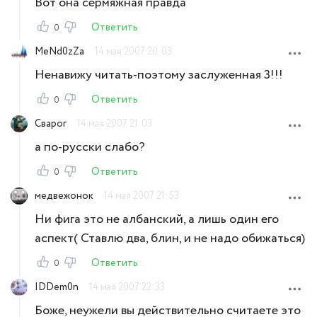
Вот она сермяжная правда
Ответить
0
MeNd0zZa
14 мая 2007 20:03
Ненавижу читать-поэтому заслуженная 3!!!
Ответить
0
Сварог
14 мая 2007 21:03
а по-русски слабо?
Ответить
0
медвежонок
14 мая 2007 21:53
Ни фига это не албанский, а лишь один его
аспект( Ставлю два, блин, и не надо обижаться)
Ответить
0
IDDem0n
14 мая 2007 22:33
Боже, неужели вы действительно считаете это