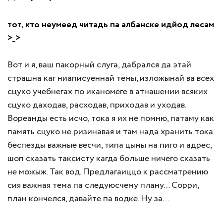
тот, кто неумеед читадь па албанске идйод лесам
>_>
Вот и я, ваш пакорный слуга, дабрался да этай
страшна каг ниаписуеннай темы, изложынай ва всех
сцуко учебнегах по иканомеге в атнашении всяких
сцуко даходав, расходав, приходав и уходав.
Вореанды есть исчо, тока я их не помню, патаму как
память сцуко не ризинавая и там нада хранить тока
беспезды важные весчи, типа цыны на пиго и адрес,
шоп сказать таксисту кагда больше ничего сказать
не можыж. Так вод. Предлагаиццо к рассматрению
сия важная тема па следуюсчему плану... Сорри,
план кончелся, давайте па водке. Ну за...