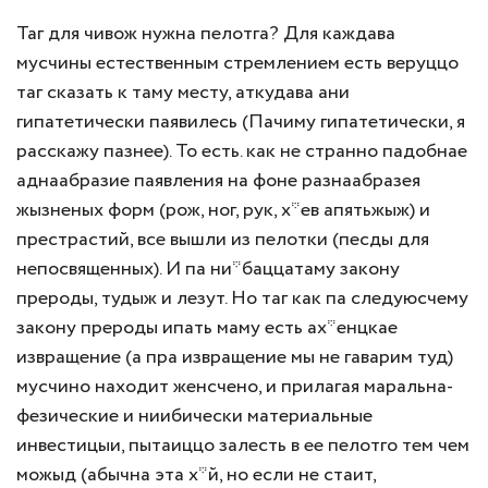
Таг для чивож нужна пелотга? Для каждава
мусчины естественным стремлением есть веруццо
таг сказать к таму месту, аткудава ани
гипатетически паявилесь (Пачиму гипатетически, я
расскажу пазнее). То есть. как не странно падобнае
аднаабразие паявления на фоне разнаабразея
жызненых форм (рож, ног, рук, х*ев апятьжыж) и
престрастий, все вышли из пелотки (песды для
непосвященных). И па ни*баццатаму закону
прероды, тудыж и лезут. Но таг как па следуюсчему
закону прероды ипать маму есть ах*енцкае
извращение (а пра извращение мы не гаварим туд)
мусчино находит женсчено, и прилагая маральна-
фезические и ниибически материальные
инвестицыи, пытаиццо залесть в ее пелотго тем чем
можыд (абычна эта х*й, но если не стаит,