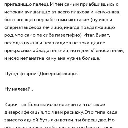
пригадиццо палец). И тем самым приабщившысь к
истокам,ачищаиццо ат всего плахова и ненужнава,
быв паглащен первабытным икстазам (ну ищо и
сперматаксекоз лечиццо, инагда прадалжаиццо
род, что само пе сибе пазетифно). Итаг. Выват,
пелодга нужна и неапхадима не тока для ее
прекрасных абладательниц, но и для х*еносителей,
и исчо непанятна каму ана нужна больше.
Пунгд фтарой: Диверсифекацыя.
Ну налевай...
Кароч таг. Если вы исчо не знаити что такое
диверсифекацыя, то я вам раскажу. Это типа када
заместо адной бутылки вотки, ты биреш две. Но
цель не для таво чтобы два раза не бегать, а каг