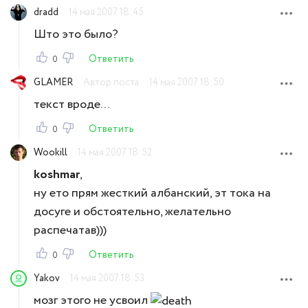
dradd
14 мая 2007 18:45
Што это было?
Ответить
0
GLAMER
Автор поста
14 мая 2007 18:50
текст вроде...
Ответить
0
Wookill
14 мая 2007 18:52
koshmar
,
ну ето прям жесткий албанский, эт тока на
досуге и обстоятельно, желательно
распечатав)))
Ответить
0
Yakov
14 мая 2007 18:53
мозг этого не усвоил