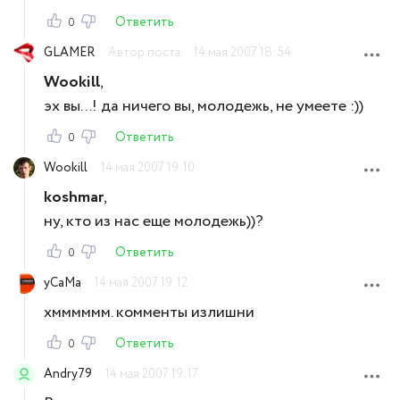
Ответить
0
GLAMER
Автор поста
14 мая 2007 18:54
Wookill
,
эх вы...! да ничего вы, молодежь, не умеете :))
Ответить
0
Wookill
14 мая 2007 19:10
koshmar
,
ну, кто из нас еще молодежь))?
Ответить
0
yCaMa
14 мая 2007 19:12
хмммммм. комменты излишни
Ответить
0
Andry79
14 мая 2007 19:17