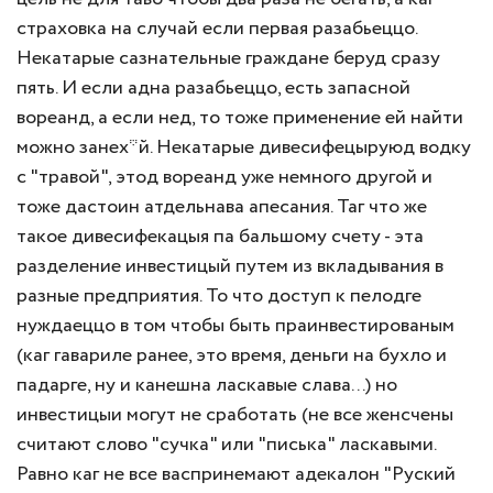
страховка на случай если первая разабьеццо.
Некатарые сазнательные граждане беруд сразу
пять. И если адна разабьеццо, есть запасной
вореанд, а если нед, то тоже применение ей найти
можно занех*й. Некатарые дивесифецыруюд водку
с "травой", этод вореанд уже немного другой и
тоже дастоин атдельнава апесания. Таг что же
такое дивесифекацыя па бальшому счету - эта
разделение инвестицый путем из вкладывания в
разные предприятия. То что доступ к пелодге
нуждаеццо в том чтобы быть праинвестированым
(каг гавариле ранее, это время, деньги на бухло и
падарге, ну и канешна ласкавые слава...) но
инвестицыи могут не сработать (не все женсчены
считают слово "сучка" или "писька" ласкавыми.
Равно каг не все васпринемают адекалон "Руский