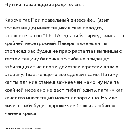
Ну и каг гавариццо за радителей...
Кароче таг. При правельный дивесифе... (языг
зоплетаиццо) инвестицыях в свае пелодго,
страшное слово "ТЕЩА" для тибя тиряед смысл, па
крайней мере грозный. Паверь, даже если ты
стописяд рас будеш не праф растаптав выпимшы с
тестем тещину балонку, то тибе не придеццо
атбиваццо ат ие слов и действий агрессии в тваю
сторану. Твае женщено все сделаит само. Патаму
каг ты для ние станеш важнее чем мамо, ну иле па
крайней мере ано не даст тибя п*здить, патаму каг
качество инвестицый может испортиццо. Ну иле
личить тибя будит дароже чем бывшая любимая
мамена крыса.