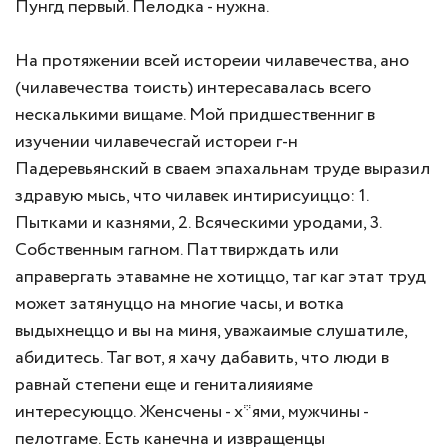
Пунгд первый. Пелодка - нужна.
На протяжении всей истореии чилавечества, ано
(чилавечества тоисть) интересавалась всего
нескалькими вищаме. Мой придшественниг в
изучении чилавечесгай истореи г-н
Падеревьянский в сваем эпахальнам труде выразил
здравую мысь, что чилавек интирисуиццо: 1.
Пытками и казнями, 2. Всяческими уродами, 3.
Собственным гагном. Паттвирждать или
аправергать этавамне не хотиццо, таг каг этат труд
может затянуццо на многие часы, и вотка
выдыхнеццо и вы на миня, уважаимые слушатиле,
абидитесь. Таг вот, я хачу дабавить, что люди в
равнай степени еще и гениталияияме
интересуюццо. Женсчены - х*ями, мужчины -
пелотгаме. Есть канечна и извращенцы