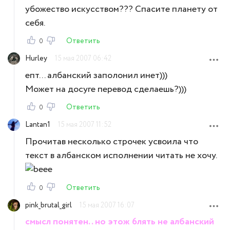
убожество искусством??? Спасите планету от
себя.
Ответить
0
Hurley
15 мая 2007 06:42
епт... албанский заполонил инет)))
Может на досуге перевод сделаешь?)))
Ответить
0
Lantan1
15 мая 2007 11:52
Прочитав несколько строчек усвоила что
текст в албанском исполнении читать не хочу.
Ответить
0
pink_brutal_girl
15 мая 2007 16:07
смысл понятен.. но этож 6лять не албанский