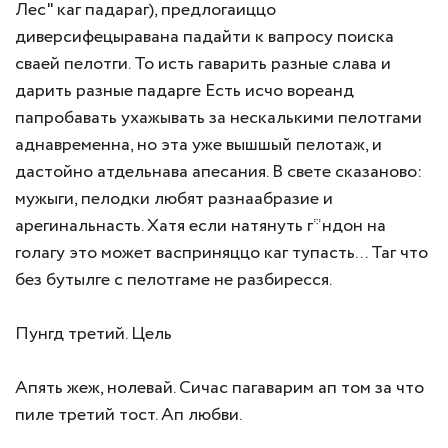
Лес" каг падараг), предлогаиццо
диверсифецыравана падайти к вапросу поиска
сваей пелотги. То исть гаварить разные слава и
дарить разные падарге Есть исчо вореанд
папробавать ухажывать за нескалькими пелотгами
аднавременна, но эта уже вышшый пелотаж, и
дастойно атдельнава апесания. В свете сказаново:
мужыги, пелодки любят разнаабразие и
арегинальнасть. Хатя если натянуть г*ндон на
голагу это может васприняццо каг тупасть... Таг что
без бутылге с пелотгаме не разбиресся.
Пунгд третий. Цель
Апять жеж, нолевай. Сичас пагаварим ап том за что
пиле третий тост. Ап любви.