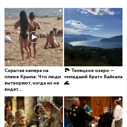
i
Скрытая камера на
🏞 Телецкое озеро —
пляже Крыма: Что люди
«младший брат» Байкала
вытворяют, когда их не
🌊
видят...
i