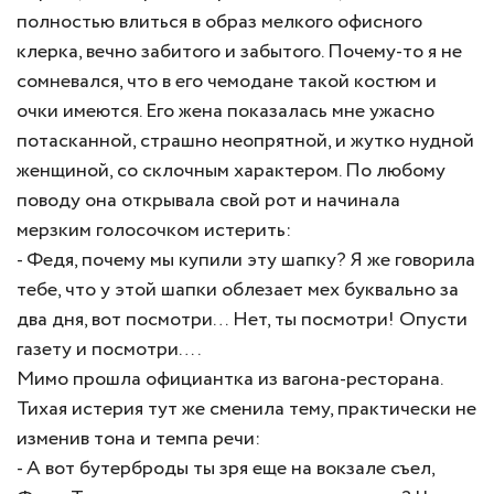
полностью влиться в образ мелкого офисного
клерка, вечно забитого и забытого. Почему-то я не
сомневался, что в его чемодане такой костюм и
очки имеются. Его жена показалась мне ужасно
потасканной, страшно неопрятной, и жутко нудной
женщиной, со склочным характером. По любому
поводу она открывала свой рот и начинала
мерзким голосочком истерить:
- Федя, почему мы купили эту шапку? Я же говорила
тебе, что у этой шапки облезает мех буквально за
два дня, вот посмотри… Нет, ты посмотри! Опусти
газету и посмотри….
Мимо прошла официантка из вагона-ресторана.
Тихая истерия тут же сменила тему, практически не
изменив тона и темпа речи:
- А вот бутерброды ты зря еще на вокзале съел,