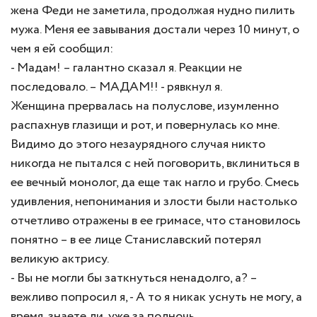
жена Феди не заметила, продолжая нудно пилить
мужа. Меня ее завывания достали через 10 минут, о
чем я ей сообщил:
- Мадам! – галантно сказал я. Реакции не
последовало. – МАДАМ!! - рявкнул я.
Женщина прервалась на полуслове, изумленно
распахнув глазищи и рот, и повернулась ко мне.
Видимо до этого незаурядного случая никто
никогда не пытался с ней поговорить, вклиниться в
ее вечный монолог, да еще так нагло и грубо. Смесь
удивления, непонимания и злости были настолько
отчетливо отражены в ее гримасе, что становилось
понятно – в ее лице Станиславский потерял
великую актрису.
- Вы не могли бы заткнуться ненадолго, а? –
вежливо попросил я, - А то я никак уснуть не могу, а
время, знаете ли, уже за полночь.