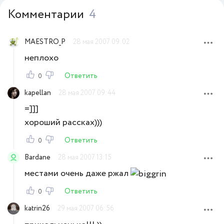
Комментарии
4
MAESTRO_P
28 мая 2007 09:02
неплохо
Ответить
0
kapellan
28 мая 2007 09:44
=]]]
хороший рассках)))
Ответить
0
Bardane
28 мая 2007 13:15
местами очень даже ржал
Ответить
0
katrin26
29 мая 2007 06:56