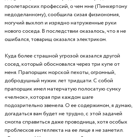
пролетарских профессий, о чем мне (Пинкертону
недоделанному), сообщила сизая физиономия,
могучий выхлоп и изрядно натруженные руки
нового соседа. В последствии оказалось, что я не
ошибался, товарищ оказался электриком.
Куда более страшной угрозой оказался другой
сосед, который обосновался через три купе от
меня. Прапорщик морской пехоты, огромный,
добродушный мужик лет тридцати. С собой
прапорщик имел матерчатую полосатую сумку
«челнок», которая при каждом шаге
подозрительно звенела. О ее содержимом, я думаю,
догадаться вам будет не трудно, с этой задачей
смогла справиться даже проводница, хотя особых
проблесков интеллекта на ее лице я не заметил.