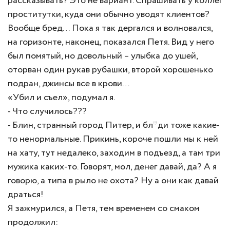
рассказывать? Это не вариант. Спрашивать у коллег
проститутки, куда они обычно уводят клиентов?
Вообще бред… Пока я так дергался и волновался,
на горизонте, наконец, показался Петя. Вид у него
был помятый, но довольный – улыбка до ушей,
оторван один рукав рубашки, второй хорошенько
подран, джинсы все в крови…
«Убил и съел», подумал я.
- Что случилось???
- Блин, странный город Питер, и бл*ди тоже какие-
то ненормальные. Прикинь, короче пошли мы к ней
на хату, тут недалеко, заходим в подъезд, а там три
мужика каких-то. Говорят, мол, денег давай, да? А я
говорю, а типа в рыло не охота? Ну а они как давай
драться!
Я зажмурился, а Петя, тем временем со смаком
продолжил: