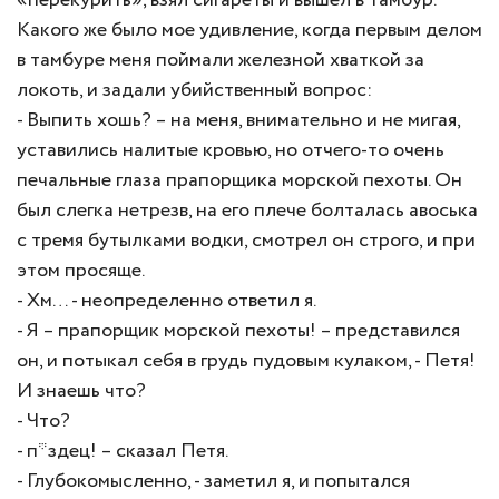
«перекурить», взял сигареты и вышел в тамбур.
Какого же было мое удивление, когда первым делом
в тамбуре меня поймали железной хваткой за
локоть, и задали убийственный вопрос:
- Выпить хошь? – на меня, внимательно и не мигая,
уставились налитые кровью, но отчего-то очень
печальные глаза прапорщика морской пехоты. Он
был слегка нетрезв, на его плече болталась авоська
с тремя бутылками водки, смотрел он строго, и при
этом просяще.
- Хм… - неопределенно ответил я.
- Я – прапорщик морской пехоты! – представился
он, и потыкал себя в грудь пудовым кулаком, - Петя!
И знаешь что?
- Что?
- п*здец! – сказал Петя.
- Глубокомысленно, - заметил я, и попытался