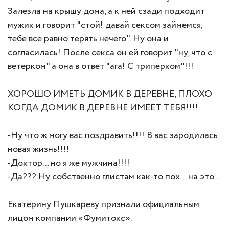
Залезла на крышу дома, а к ней сзади подходит
мужик и говорит "стой! давай сексом займёмся,
тебе все равно терять нечего". Ну она и
согласилась! После секса он ей говорит "ну, что с
ветерком" а она в ответ "ага! С триперком"!!!
ХОРОШО ИМЕТЬ ДОМИК В ДЕРЕВНЕ, ПЛОХО
КОГДА ДОМИК В ДЕРЕВНЕ ИМЕЕТ ТЕБЯ!!!!
-Ну что ж могу вас поздравить!!!! В вас зародилась
новая жизнь!!!!
-Доктор... но я же мужчина!!!!
-Да??? Ну собственно глистам как-то поx... на это...
Екатерину Пушкареву признали официальным
лицом компании «Фумитокс».