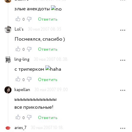
злые анекдоты
Ответить
0
Lol`s
30 мая 2007 08:35
Посмеялся, спасибо )
Ответить
0
ling-ling
30 мая 2007 08:38
с триперком
Ответить
0
kapellan
30 мая 2007 09:00
ыыыыыыыыыыыыы
все прикольные!
Ответить
0
aries_7
30 мая 2007 10:18