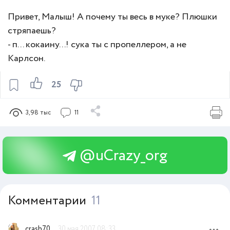
Привет, Малыш! А почему ты весь в муке? Плюшки
стряпаешь?
- п... кокаину...! сука ты с пропеллером, а не
Карлсон.
25
3,98 тыс
11
@uCrazy_org
Комментарии
11
crash70
30 мая 2007 08:33