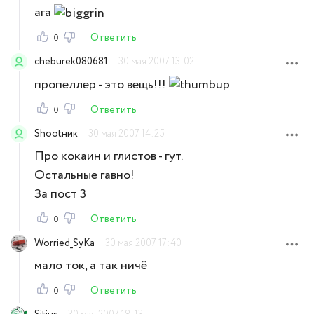
ага
Ответить
0
cheburek080681
30 мая 2007 13:02
пропеллер - это вещь!!!
Ответить
0
Shootник
30 мая 2007 14:25
Про кокаин и глистов - гут.
Остальные гавно!
За пост 3
Ответить
0
Worried_SyKa
30 мая 2007 17:40
мало ток, а так ничё
Ответить
0