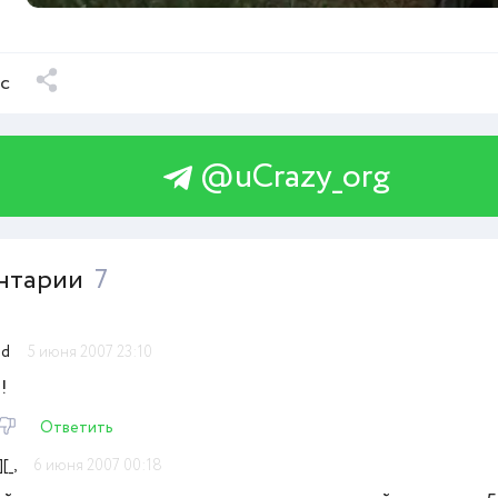
ыс
@uCrazy_org
нтарии
7
nd
5 июня 2007 23:10
!
Ответить
][_,
6 июня 2007 00:18