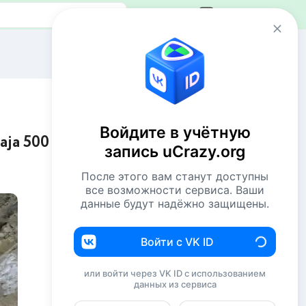
Авторизация
Сейчас онлайн
49 пользователей
1216 гостей
Войдите в учётную
aja 500
Всего посетителей 1265
запись uCrazy.org
Рекорд: 12737 посетителей
Установлен 22 апр 2026г. в 02:34
После этого вам станут доступны
все возможности сервиса. Ваши
данные будут надёжно защищены.
Комментаторы недели
Евгений114
193
Войти с VK ID
NiShkni
187
или войти через VK ID с использованием
данных из сервиса
Комсомолец
186