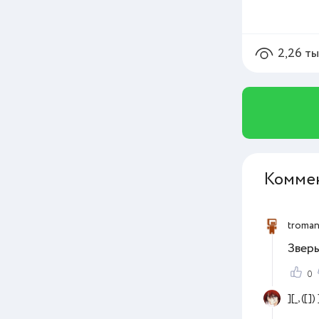
2,26 т
Комме
troma
Зверь
0
][_, ([]) 