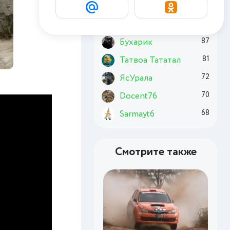
Basai
170
Chuzzle
128
Бухарик
87
Татвоа Тататал
81
ЯсУрала
72
Docent76
70
Sarmayt6
68
Смотрите также