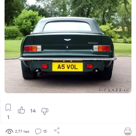
14
1
2,77 тыс
15