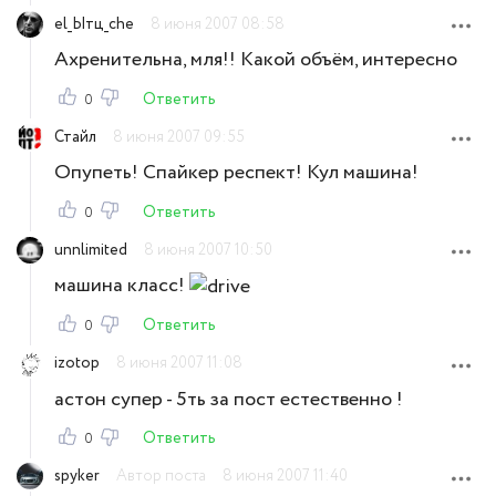
el_Ытц_che
8 июня 2007 08:58
Ахренительна, мля!! Какой объём, интересно
Ответить
0
Стайл
8 июня 2007 09:55
Опупеть! Спайкер респект! Кул машина!
Ответить
0
unnlimited
8 июня 2007 10:50
машина класс!
Ответить
0
izotop
8 июня 2007 11:08
астон супер - 5ть за пост естественно !
Ответить
0
spyker
Автор поста
8 июня 2007 11:40