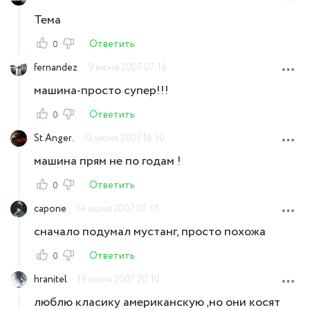
Тема
Ответить
0
fernandez
9 июня 2007 07:16
машина-просто супер!!!
Ответить
0
St.Anger.
12 июня 2007 16:10
машина прям не по годам !
Ответить
0
capone
14 июня 2007 07:01
сначало подумал мустанг, просто похожа
Ответить
0
hranitel
19 июня 2007 20:10
люблю класику американскую ,но они косят