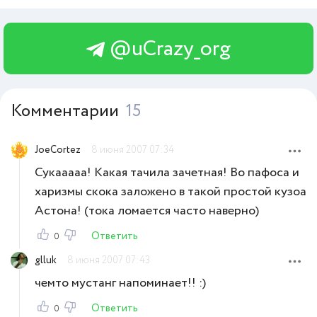
@uCrazy_org
Комментарии
15
JoeCortez
8 июня 2007 07:34
Сукааааа! Какая тачила зачетная! Во пафоса и
харизмы скока заложено в такой простой кузоа
Астона! (тока ломается часто наверно)
Ответить
0
glluk
8 июня 2007 07:43
чемто мустанг напоминает!! :)
Ответить
0