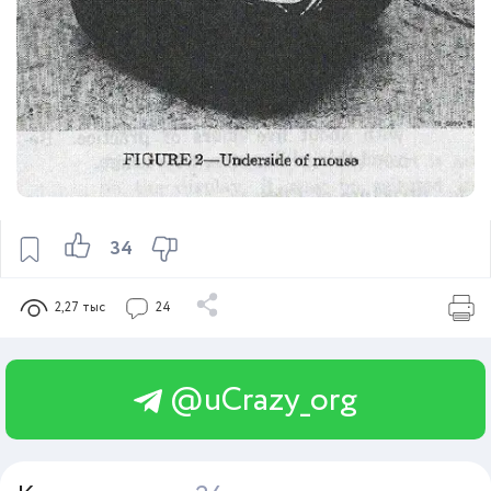
34
2,27 тыс
24
@uCrazy_org