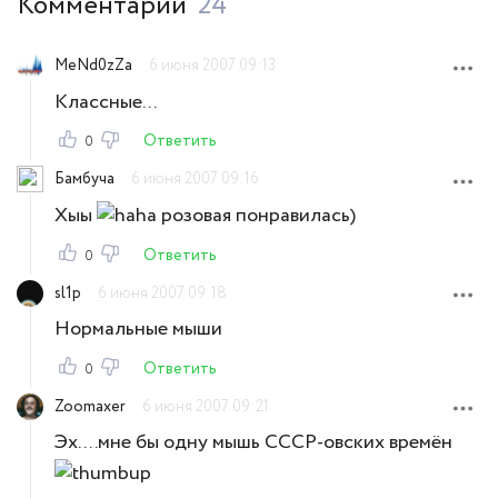
Комментарии
24
MeNd0zZa
6 июня 2007 09:13
Классные...
Ответить
0
Бамбуча
6 июня 2007 09:16
Хыы
розовая понравилась)
Ответить
0
sl1p
6 июня 2007 09:18
Нормальные мыши
Ответить
0
Zoomaxer
6 июня 2007 09:21
Эх....мне бы одну мышь СССР-овских времён