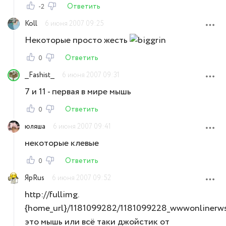
Ответить
-2
Koll
6 июня 2007 09:25
Некоторые просто жесть
Ответить
0
__Fashist__
6 июня 2007 09:31
7 и 11 - первая в мире мышь
Ответить
0
юляша
6 июня 2007 09:41
некоторые клевые
Ответить
0
ЯрRus
6 июня 2007 09:52
http://fullimg.
{home_url}/1181099282/1181099228_wwwonlinerws
это мышь или всё таки джойстик от