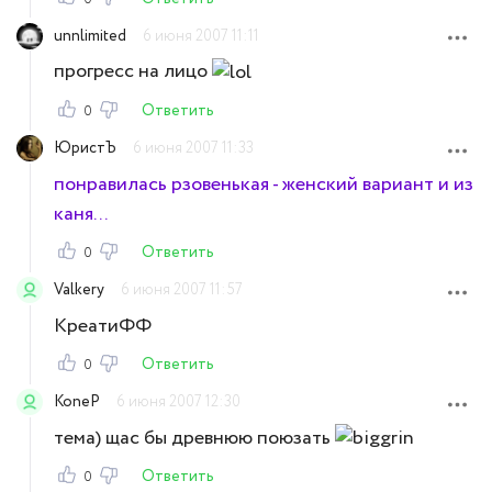
unnlimited
6 июня 2007 11:11
прогресс на лицо
Ответить
0
ЮристЪ
6 июня 2007 11:33
понравилась рзовенькая - женский вариант и из
каня...
Ответить
0
Valkery
6 июня 2007 11:57
КреатиФФ
Ответить
0
KoneP
6 июня 2007 12:30
тема) щас бы древнюю поюзать
Ответить
0