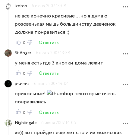
izotop
6 июня 2007 13:08
не все конечно красивые ... но я думаю
розовенькая мышь большинству девченок
должна понравиться :)
Ответить
0
St.Anger
6 июня 2007 13:38
у меня есть где 3 кнопки дома лежит
Ответить
0
p-u-m-a
6 июня 2007 14:04
прикольные!
некоторые очень
понравились!
Ответить
0
Nightingale
6 июня 2007 14:05
хе)) вот пройдет ещё лет сто и их можно как