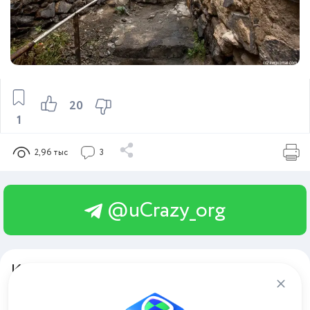
20
1
2,96 тыс
3
@uCrazy_org
Комментарии
3
series100
8 февраля 2017 03:32