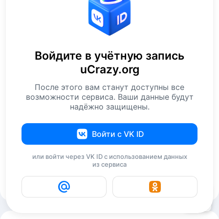
А от местных п*здячек там можно получить?
Ответить
+4
Странник
8 февраля 2017 06:16
Войдите в учётную запись
хммммммммм типа антисанитарии нету а
uCrazy.org
простите, куда они в туалет ходют?
После этого вам станут доступны все
канализации там точно нет! и сливной канал
возможности сервиса. Ваши данные будут
на улице(на ото)...хмммм
надёжно защищены.
Ответить
+2
Войти с VK ID
Михаил V
8 февраля 2017 07:00
Канализация скорее всего есть, на одной из
или войти через VK ID с использованием данных
из сервиса
фоток видно канализационный люк на дороге.
Ответить
+4
3