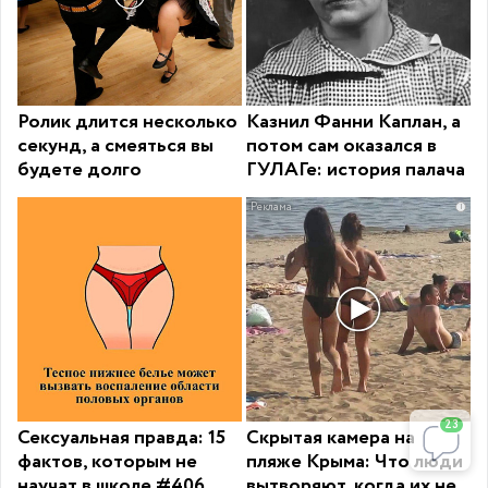
Ролик длится несколько
Казнил Фанни Каплан, а
секунд, а смеяться вы
потом сам оказался в
будете долго
ГУЛАГе: история палача
i
23
Сексуальная правда: 15
Скрытая камера на
фактов, которым не
пляже Крыма: Что люди
научат в школе #406
вытворяют, когда их не