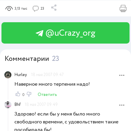
3,13 тыс
23
@uCrazy_org
Комментарии
23
Hurley
18 мая 2007 09:47
Наверное много терпения надо!
Ответить
0
Bhf
18 мая 2007 09:49
Здорово! если бы у меня было много
свободного времени, с удовольствием такие
пособирала бы!