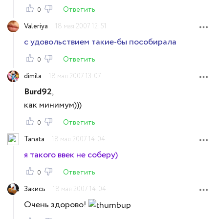
Ответить
0
Valeriya
18 мая 2007 12:51
с удовольствием такие-бы пособирала
Ответить
0
dimila
18 мая 2007 13:07
Burd92
,
как минимум)))
Ответить
0
Tanata
18 мая 2007 14:04
я такого ввек не соберу)
Ответить
0
Закись
18 мая 2007 14:04
Очень здорово!