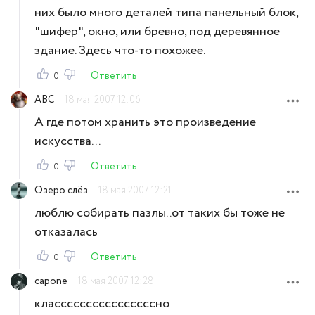
них было много деталей типа панельный блок,
"шифер", окно, или бревно, под деревянное
здание. Здесь что-то похожее.
Ответить
0
ABC
18 мая 2007 12:06
А где потом хранить это произведение
искусства...
Ответить
0
Озеро слёз
18 мая 2007 12:21
люблю собирать пазлы..от таких бы тоже не
отказалась
Ответить
0
capone
18 мая 2007 12:28
классссссссссссссссно