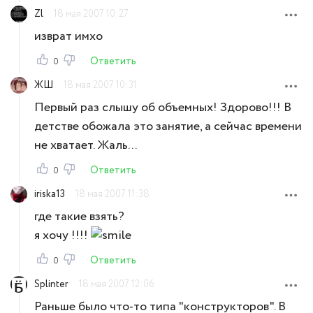
Zl
18 мая 2007 10:27
изврат имхо
Ответить
0
ЖШ
18 мая 2007 10:31
Первый раз слышу об объемных! Здорово!!! В
детстве обожала это занятие, а сейчас времени
не хватает. Жаль...
Ответить
0
iriska13
18 мая 2007 11:38
где такие взять?
я хочу !!!!
Ответить
0
Splinter
18 мая 2007 12:06
Раньше было что-то типа "конструкторов". В