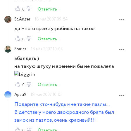
Ответить
0
St.Anger
18 мая 2007 09:54
да много время угробишь на такое
Ответить
0
Statica
18 мая 2007 10:04
абалдеть )
на такую штуку и времени бы не пожалела
Ответить
0
Apati9
18 мая 2007 10:05
Подарите кто-нибудь мне такие пазлы...
В детстве у моего двоюродного брата был
замок из пазлов, очень красивый!!!
Ответить
0