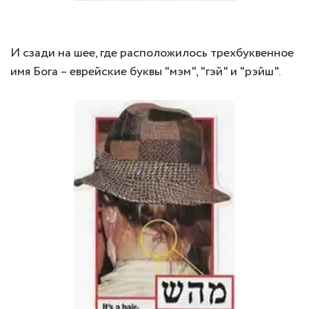
И сзади на шее, где расположилось трехбуквенное
имя Бога – еврейские буквы "мэм", "гэй" и "рэйш".