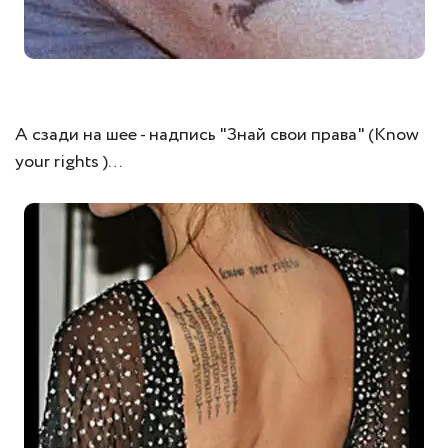
А сзади на шее - надпись "Знай свои права" (Know
your rights )…