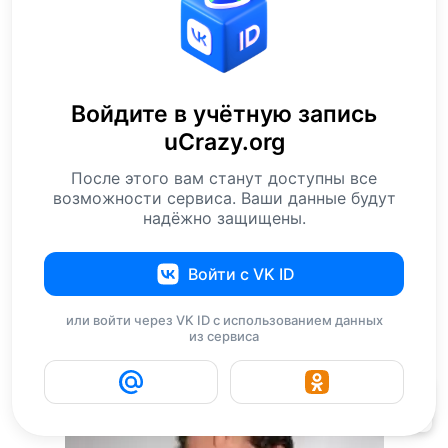
Войдите в учётную запись
uCrazy.org
После этого вам станут доступны все
возможности сервиса. Ваши данные будут
надёжно защищены.
Муж актрисы Тори Спеллинг Дин Макдермотт
Войти с VK ID
вытатуировал на плече у локтя портрет
возлюбленной…
или войти через VK ID с использованием данных
из сервиса
40