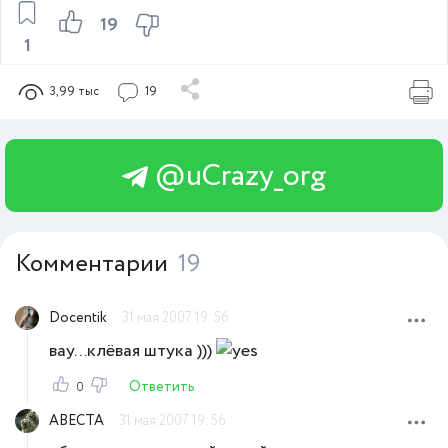
19
1
3,99 тыс
19
@uCrazy_org
Комментарии
19
Docentik
31 мая 2007 19:56
вау...клёвая штука )))
Ответить
0
АВЕСТА
31 мая 2007 19:56