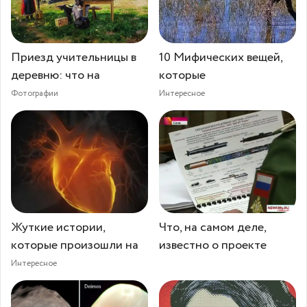
Приезд учительницы в
10 Мифических вещей,
деревню: что на
которые
Фотографии
Интересное
Жуткие истории,
Что, на самом деле,
которые произошли на
известно о проекте
Интересное