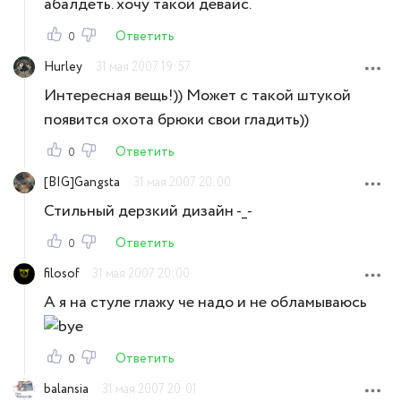
абалдеть. хочу такой девайс.
Ответить
0
Hurley
31 мая 2007 19:57
Интересная вещь!)) Может с такой штукой
появится охота брюки свои гладить))
Ответить
0
[BIG]Gangsta
31 мая 2007 20:00
Стильный дерзкий дизайн -_-
Ответить
0
filosof
31 мая 2007 20:00
А я на стуле глажу че надо и не обламываюсь
Ответить
0
balansia
31 мая 2007 20:01