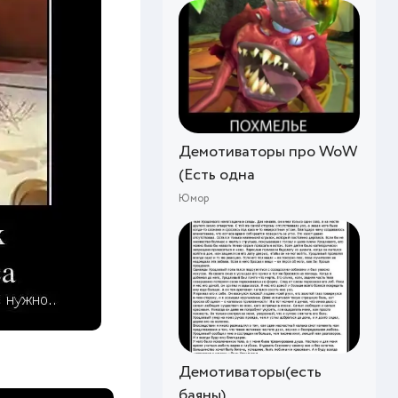
Демотиваторы про WoW
(Есть одна
Юмор
Демотиваторы(есть
баяны)