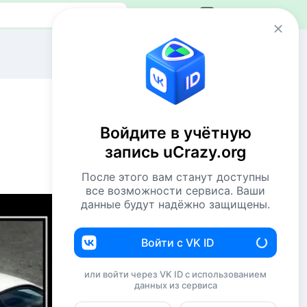
Авторизация
Сейчас онлайн
43 пользователя
799 гостей
Войдите в учётную
Всего посетителей 842
запись uCrazy.org
Рекорд: 12737 посетителей
Установлен 22 апр 2026г. в 02:34
После этого вам станут доступны
все возможности сервиса. Ваши
данные будут надёжно защищены.
Комментаторы недели
NiShkni
220
Войти с VK ID
Евгений114
194
или войти через VK ID с использованием
данных из сервиса
Комсомолец
174