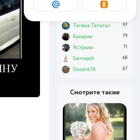
Basai
163
Chuzzle
131
Татвоа Тататал
97
Бухарик
79
ЯсУрала
71
Sarmayt6
68
Docent76
67
Смотрите также