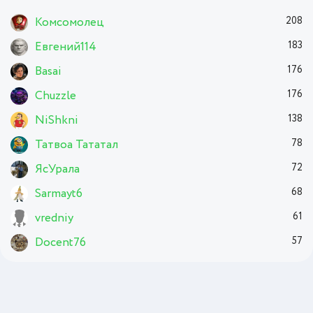
Комсомолец
208
Евгений114
183
Basai
176
Chuzzle
176
NiShkni
138
Татвоа Тататал
78
ЯсУрала
72
Sarmayt6
68
vredniy
61
Docent76
57