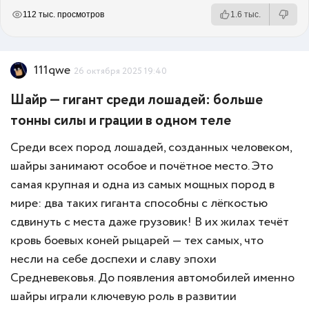
РЕКЛАМА
РЕКЛАМА
РЕКЛАМА
РЕКЛАМА
112 тыс. просмотров
1.6 тыс.
111qwe
26 октября 2025 19:40
Шайр — гигант среди лошадей: больше
тонны силы и грации в одном теле
Среди всех пород лошадей, созданных человеком,
шайры занимают особое и почётное место. Это
самая крупная и одна из самых мощных пород в
мире: два таких гиганта способны с лёгкостью
сдвинуть с места даже грузовик! В их жилах течёт
кровь боевых коней рыцарей — тех самых, что
несли на себе доспехи и славу эпохи
Средневековья. До появления автомобилей именно
шайры играли ключевую роль в развитии