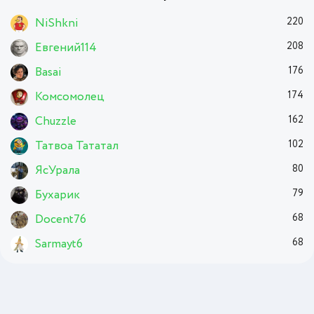
NiShkni
220
Евгений114
208
Basai
176
Комсомолец
174
Chuzzle
162
Татвоа Тататал
102
ЯсУрала
80
Бухарик
79
Docent76
68
Sarmayt6
68