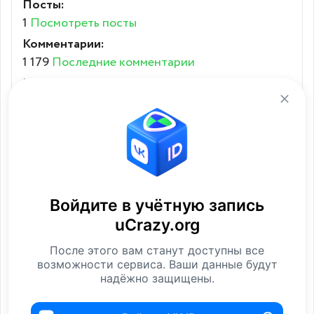
Посты:
1
Посмотреть посты
Комментарии:
1 179
Последние комментарии
Карма:
4.30003
Место в рейтинге:
10034
Посмотреть
Войдите в учётную запись
Избранное
uCrazy.org
Лайки
После этого вам станут доступны все
возможности сервиса. Ваши данные будут
Контакты
надёжно защищены.
Связь через сайт:
Отправить ЛС