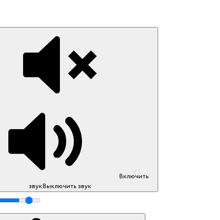
Включить
звук
Выключить звук