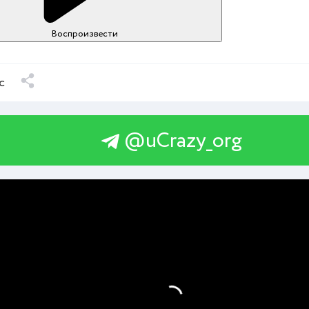
Воспроизвести
с
@uCrazy_org