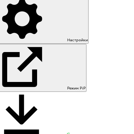
Настройки
Режим PiP