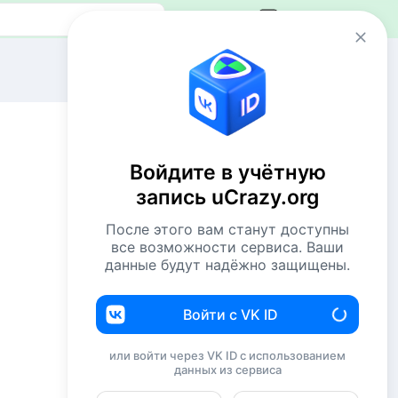
Авторизация
Сейчас онлайн
2 VIP`а
58 пользователей
Войдите в учётную
791 гость
запись uCrazy.org
Всего посетителей 851
После этого вам станут доступны
Рекорд: 12737 посетителей
все возможности сервиса. Ваши
Установлен 22 апр 2026г. в 02:34
данные будут надёжно защищены.
Комментаторы недели
Войти с VK ID
Комсомолец
213
или войти через VK ID с использованием
данных из сервиса
Евгений114
195