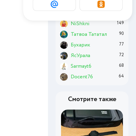
Basai
185
Chuzzle
176
NiShkni
149
Татвоа Тататал
90
Бухарик
77
ЯсУрала
72
Sarmayt6
68
Docent76
64
Смотрите также