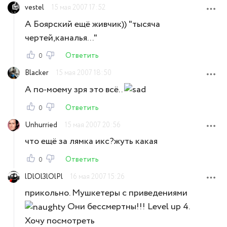
vestel
15 мая 2007 17:52
А Боярский ещё живчик)) "тысяча
чертей,каналья..."
Ответить
0
Blacker
15 мая 2007 18:50
А по-моему зря это всё..
Ответить
0
Unhurried
15 мая 2007 20:56
что ещё за лямка икс?жуть какая
Ответить
0
lDlOl3lOlPl
16 мая 2007 15:26
прикольно. Мушкетеры с приведениями
Они бессмертны!!! Level up 4.
Хочу посмотреть