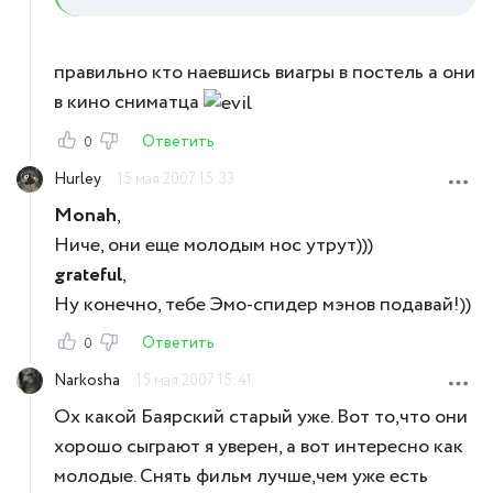
правильно кто наевшись виагры в постель а они
в кино сниматца
Ответить
0
Hurley
15 мая 2007 15:33
Monah
,
Ниче, они еще молодым нос утрут)))
grateful
,
Ну конечно, тебе Эмо-спидер мэнов подавай!))
Ответить
0
Narkosha
15 мая 2007 15:41
Ох какой Баярский старый уже. Вот то,что они
хорошо сыграют я уверен, а вот интересно как
молодые. Снять фильм лучше,чем уже есть