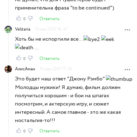
применительна фраза "to be continued")
Ответить
0
Velitaria
15 мая 2007 16:47
Хоть бы не испортили все...
...
Ответить
0
АлисАман
15 мая 2007 17:26
Это будет наш ответ "Джону Рэмбо"
Молодцы мужики! Я думаю, фильм должен
получиться хорошим - и бои на шпагах
посмотрим, и актерскую игру, и сюжет
интересный. А самое главное - это же какая
ностальгия-то!!!
Ответить
0