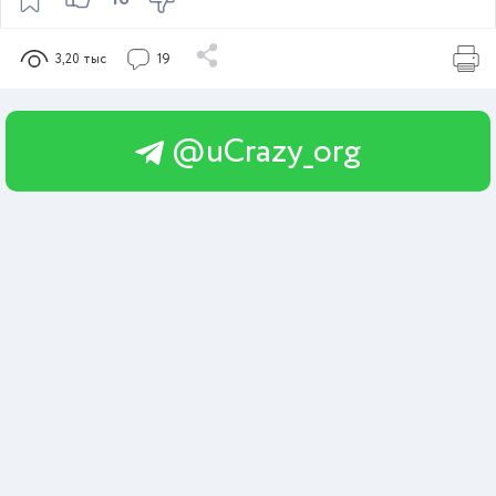
3,20 тыс
19
@uCrazy_org