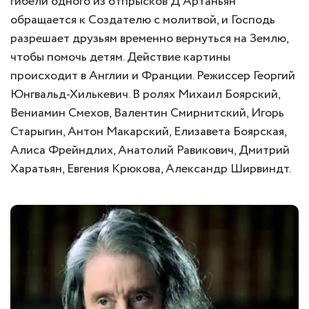
гибели одного из отпрысков Д’Артаньян
обращается к Создателю с молитвой, и Господь
разрешает друзьям временно вернуться на Землю,
чтобы помочь детям. Действие картины
происходит в Англии и Франции. Режиссер Георгий
Юнгвальд-Хилькевич. В ролях Михаил Боярский,
Вениамин Смехов, Валентин Смирнитский, Игорь
Старыгин, Антон Макарский, Елизавета Боярская,
Алиса Фрейндлих, Анатолий Равикович, Дмитрий
Харатьян, Евгения Крюкова, Александр Ширвиндт.