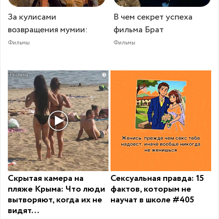
За кулисами
В чем секрет успеха
возвращения мумии:
фильма Брат
Фильмы
Фильмы
i
Скрытая камера на
Сексуальная правда: 15
пляже Крыма: Что люди
фактов, которым не
вытворяют, когда их не
научат в школе #405
видят...