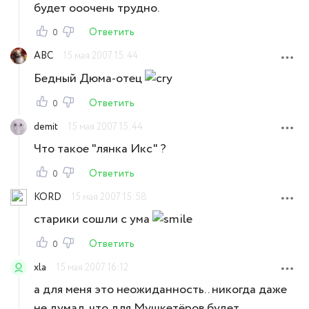
будет ооочень трудно.
Ответить
0
ABC
15 мая 2007 15:44
Бедный Дюма-отец
Ответить
0
demit
15 мая 2007 15:44
Что такое "лянка Икс" ?
Ответить
0
KORD
15 мая 2007 15:58
старики сошли с ума
Ответить
0
xla
15 мая 2007 16:12
а для меня это неожиданность.. никогда даже
не думал, что для Мушкетёров будет