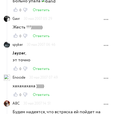
Больно упала
Ответить
0
Gavr
30 мая 2007 05:29
Жесть !!!)))))))))
Ответить
0
spyker
30 мая 2007 06:46
Jayzer
,
эт точно
Ответить
0
Enocide
30 мая 2007 07:49
хахахахаха ))))))
Ответить
0
ABC
30 мая 2007 14:51
Будем надеятся, что встряска ей пойдет на