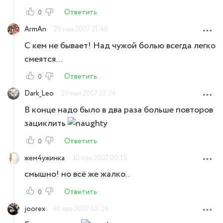
Ответить
0
ArmAn
29 мая 2007 21:40
С кем не бывает! Над чужой болью всегда легко
смеятся...
Ответить
0
Dark_Leo
29 мая 2007 22:26
В конце надо было в два раза больше повторов
зациклить
Ответить
0
жем4ужинка
30 мая 2007 00:15
смышно! но всё же жалко..
Ответить
0
joorex
30 мая 2007 05:26