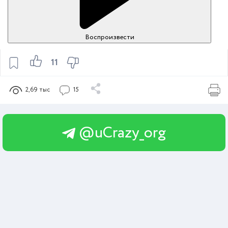
Воспроизвести
11
2,69 тыс
15
@uCrazy_org