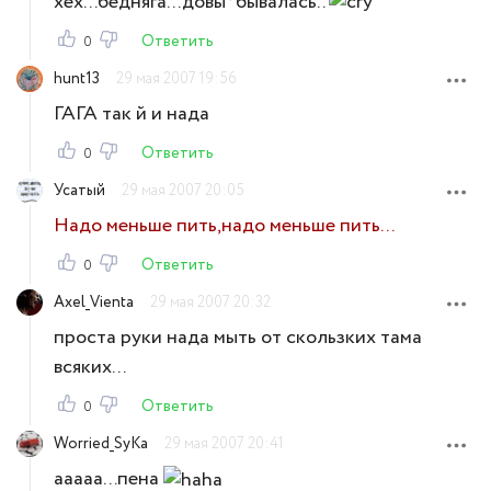
хех...бедняга...довы*бывалась..
Ответить
0
hunt13
29 мая 2007 19:56
ГАГА так й и нада
Ответить
0
Усатый
29 мая 2007 20:05
Надо меньше пить,надо меньше пить...
Ответить
0
Axel_Vienta
29 мая 2007 20:32
проста руки нада мыть от скользких тама
всяких...
Ответить
0
Worried_SyKa
29 мая 2007 20:41
ааааа...пена