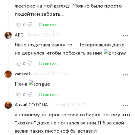
жестоко на мой взгляд! Можно было просто
подойти и забрать...
Ответить
0
ABC
1 июня 2007 11:07
Явно подстава какая-то... Потерпевший даже
не дернулся, чтобы побежать за ним
Ответить
0
vanexe1
1 июня 2007 13:54
Пена
Ответить
0
Ацкий_COTOHA
1 июня 2007 15:10
а помоему, он просто свой отбирал, потому что
"хозяин" даже не погнался за ним. Я б за свой
велик таких пистоноф бы вставил