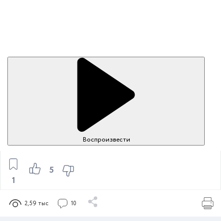
Воспроизвести
5
1
2,59 тыс
10