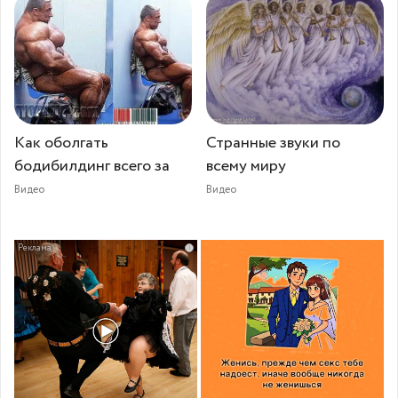
Как оболгать
Странные звуки по
бодибилдинг всего за
всему миру
Видео
Видео
i