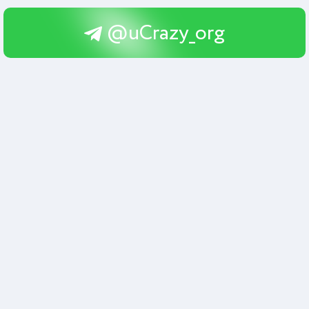
@uCrazy_org