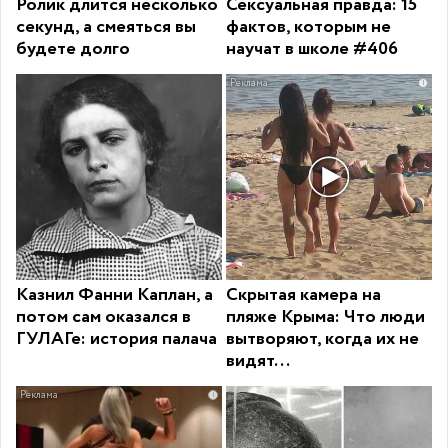
Ролик длится несколько
Сексуальная правда: 15
секунд, а смеяться вы
фактов, которым не
будете долго
научат в школе #406
i
Казнил Фанни Каплан, а
Скрытая камера на
потом сам оказался в
пляже Крыма: Что люди
ГУЛАГе: история палача
вытворяют, когда их не
видят...
i