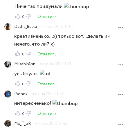
Ниче так придумали
Ответить
0
Dasha_Belka
4 июня 2007 11:06
креативненько...х) только вот...делать им
нечего, что ли? х)
Ответить
0
MilashkAnn
4 июня 2007 11:13
улыбнуло..
Ответить
0
Pashok
4 июня 2007 11:27
интересненько!
Ответить
0
Mo_T_oR
4 июня 2007 11:42