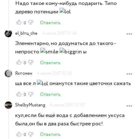
Надо такое кому-нибудь подарить. Типо
дерево потенции
Ответить
0
el_Ытц_che
4 июня 2007 11:46
Элементарно, но додуматься до такого -
непросто
ы
Ответить
0
Яхтсмен
4 июня 2007 12:00
ща все л
оманутся такие цветочки сажать
Ответить
0
ShelbyMustang
4 июня 2007 13:07
кул,если бы ещё вода с добавлением уксуса
была,он бы в два раза быстрее рос!
Ответить
0