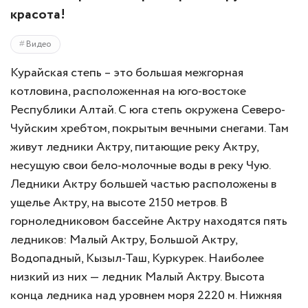
красота!
Видео
Курайская степь – это большая межгорная
котловина, расположенная на юго-востоке
Республики Алтай. С юга степь окружена Северо-
Чуйским хребтом, покрытым вечными снегами. Там
живут ледники Актру, питающие реку Актру,
несущую свои бело-молочные воды в реку Чую.
Ледники Актру большей частью расположены в
ущелье Актру, на высоте 2150 метров. В
горноледниковом бассейне Актру находятся пять
ледников: Малый Актру, Большой Актру,
Водопадный, Кызыл-Таш, Куркурек. Наиболее
низкий из них — ледник Малый Актру. Высота
конца ледника над уровнем моря 2220 м. Нижняя