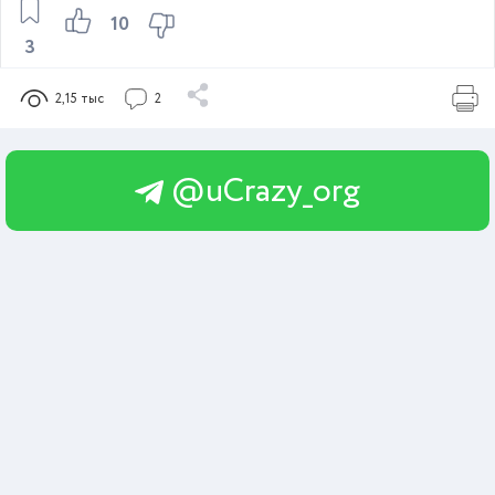
10
3
2,15 тыс
2
@uCrazy_org