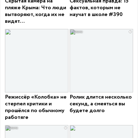
Скрытая камера на
Сексуальная правда: 15
пляже Крыма: Что люди
фактов, которым не
вытворяют, когда их не
научат в школе #390
видят...
i
Режиссёр «Колобка» не
Ролик длится несколько
стерпел критики и
секунд, а смеяться вы
прошёлся по обычному
будете долго
работяге
i