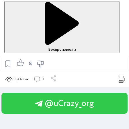
Воспроизвести
8
5,44 тыс
3
@uCrazy_org