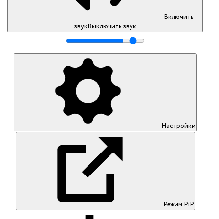
Включить
звук
Выключить звук
Настройки
Режим PiP