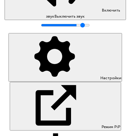
Включить
звук
Выключить звук
Настройки
Режим PiP