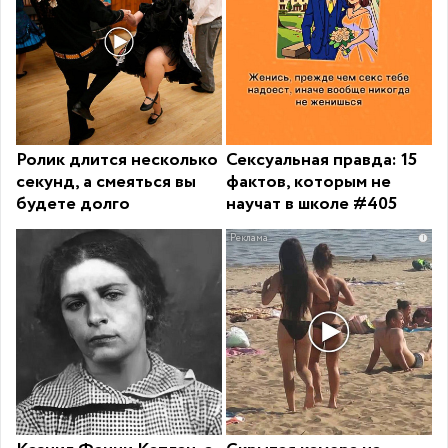
Ролик длится несколько
Сексуальная правда: 15
секунд, а смеяться вы
фактов, которым не
будете долго
научат в школе #405
i