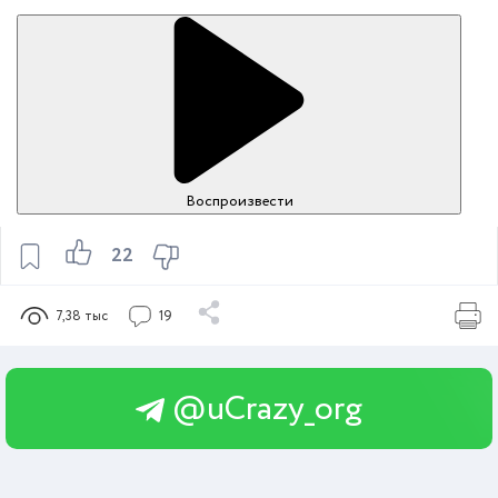
Воспроизвести
22
7,38 тыс
19
@uCrazy_org