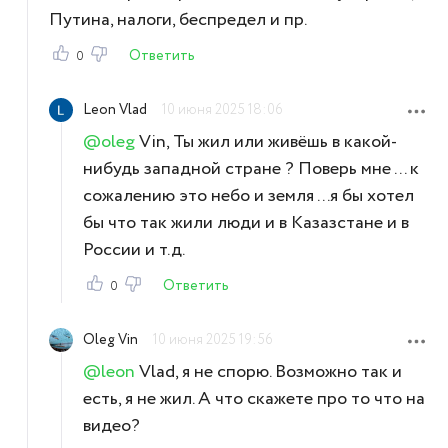
Путина, налоги, беспредел и пр.
Ответить
0
Leon Vlad
10 июня 2025 18:06
@oleg
Vin, Ты жил или живёшь в какой-
нибудь западной стране ? Поверь мне ... к
сожалению это небо и земля ...я бы хотел
бы что так жили люди и в Казазстане и в
России и т.д.
Ответить
0
Oleg Vin
10 июня 2025 19:56
@leon
Vlad, я не спорю. Возможно так и
есть, я не жил. А что скажете про то что на
видео?