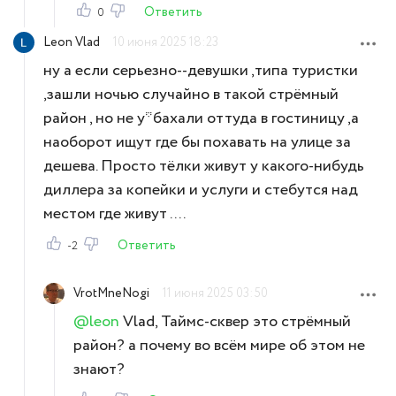
Ответить
0
Leon Vlad
10 июня 2025 18:23
ну а если серьезно--девушки ,типа туристки
,зашли ночью случайно в такой стрёмный
район , но не у*бахали оттуда в гостиницу ,а
наоборот ищут где бы похавать на улице за
дешева. Просто тёлки живут у какого-нибудь
диллера за копейки и услуги и стебутся над
местом где живут ....
Ответить
-2
VrotMneNogi
11 июня 2025 03:50
@leon
Vlad, Таймс-сквер это стрёмный
район? а почему во всём мире об этом не
знают?