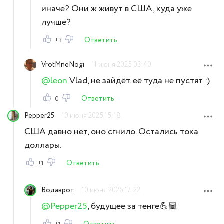
иначе? Они ж живут в США, куда уже
лучше?
Ответить
+3
VrotMneNogi
11 июня 2025 03:40
@leon
Vlad, не зайдёт. её туда не пустят :)
Ответить
0
Pepper25
10 июня 2025 15:18
США давно нет, оно сгнило. Остались тока
доллары.
Ответить
+1
Водаврот
10 июня 2025 17:22
@Pepper25
, будущее за тенге💪🏾