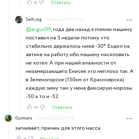
Ответить
0
Seth_wg
16 июня 2025 07:16
@argus99
, года два назад я помню машину
поставил на 3 недели потому что
стабильно держалось ниже -30°. Ездил на
автике на работу ибо машину насиловать
не хотел. А при нашей влажности от
незамерзающего Енисея это неплохо так. А
в Зеленогорске (150км от Красноярска)
каждую зиму там у меня фиксирую морозы
-50 а то и -52
Ответить
+1
Gurmans
11 июня 2025 09:46
загнивает, причин для этого масса