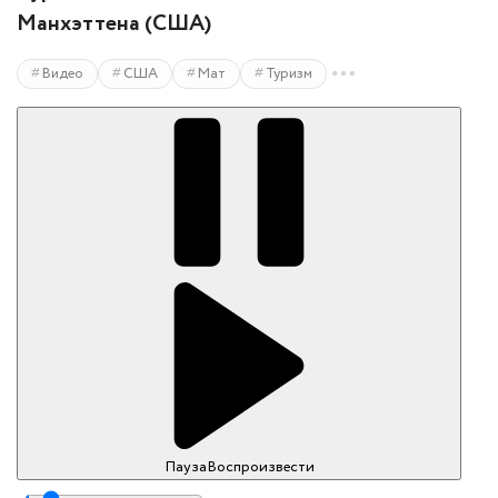
Манхэттена (США)
Видео
США
Мат
Туризм
Пауза
Воспроизвести