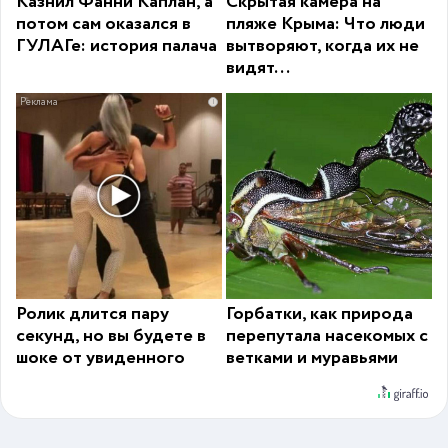
Казнил Фанни Каплан, а
Скрытая камера на
потом сам оказался в
пляже Крыма: Что люди
ГУЛАГе: история палача
вытворяют, когда их не
видят...
i
Ролик длится пару
Горбатки, как природа
секунд, но вы будете в
перепутала насекомых с
шоке от увиденного
ветками и муравьями