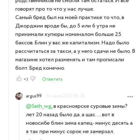
родственников не смогли там остаться. И все
говорят про то что у нас лучше.
Самый бред был на моей практике то что, в
Джорджии вроде бы, до 5 или 6 утра не
принимали купюры номиналом больше 25
баксов. Блин у вас же капитализм. Надо было
рассчитаться за такси, а у него сдачи не было. В
магазине хотел разменять и там прописали
болт. Бред конечно.
Ответить
+3
argus99
14 июня 2025 08:38
@Seth_wg
, в красноярске суровые зимы?
лет 20 назад было да. а щас.... вот в
новосибе блин зима капец- минус десять а
я так при минус сорок не замерзал.