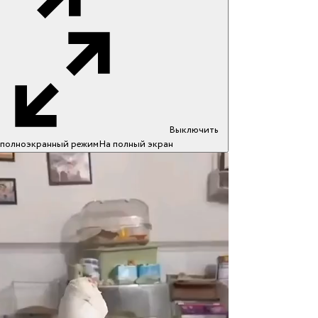
Выключить
полноэкранный режим
На полный экран