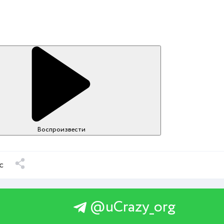
Воспроизвести
с
@uCrazy_org