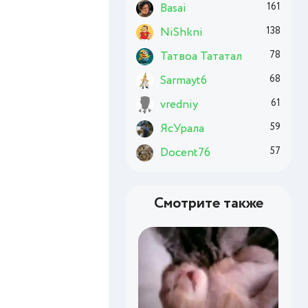
Basai
161
NiShkni
138
Татвоа Тататал
78
Sarmayt6
68
vredniy
61
ЯсУрала
59
Docent76
57
Смотрите также