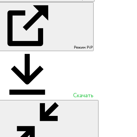
Режим PiP
Скачать