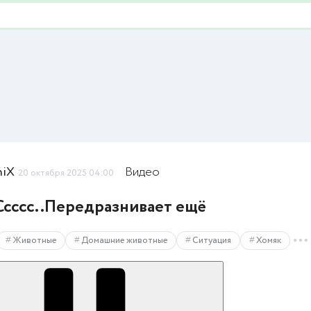
niX
Видео
20 октября 2025 04:00
.Ссссс..Передразнивает ещё
Животные
Домашние животные
Ситуация
Хомяк