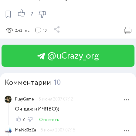
7
2,42 тыс
10
@uCrazy_org
Комментарии
10
PlayGame
5 июня 2007 07:12
Оч даж нИЧЯВО))
Ответить
0
MeNd0zZa
5 июня 2007 07:15