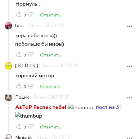
Нормуль...
Ответить
0
tolik
5 июня 2007 07:18
хера себе конь)))
побольше бы инфы)
Ответить
0
[_R_I_D_I_K_]
5 июня 2007 07:26
хороший мотор
Ответить
0
Поцик
5 июня 2007 07:37
АвТоР Респек тебе!
пост на 5!
Ответить
0
Me)(anik
5 июня 2007 07:51