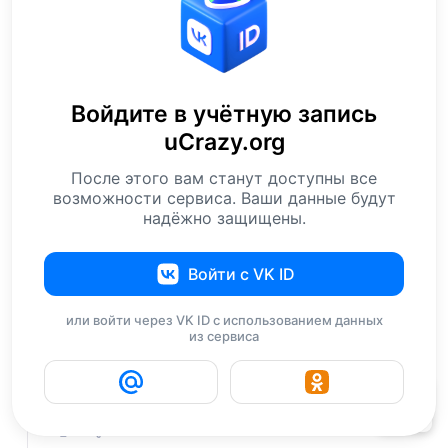
АлисАман
25 мая 2007 17:17
Римский разврат!!!
Ответить
0
HRJUSCHA
25 мая 2007 17:17
Войдите в учётную запись
ой фоточки то древние
uCrazy.org
меня лично пугает смотреть на это всё, как они
После этого вам станут доступны все
себя ведут ...
возможности сервиса. Ваши данные будут
надёжно защищены.
Ответить
0
Escape
25 мая 2007 17:18
Войти с VK ID
х.. старье..
или войти через VK ID с использованием данных
Ответить
0
из сервиса
ilyuhman
25 мая 2007 17:18
151
вау... уже год прошёл... как летит время.)
Ответить
0