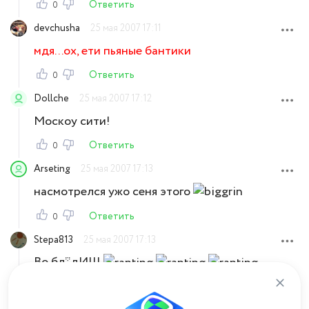
Ответить
0
devchusha
25 мая 2007 17:11
мдя...ох, ети пьяные бантики
Ответить
0
Dollche
25 мая 2007 17:12
Москоу сити!
Ответить
0
Arseting
25 мая 2007 17:13
насмотрелся ужо сеня этого
Ответить
0
Stepa813
25 мая 2007 17:13
Во бл*дИ!!!
Ответить
0