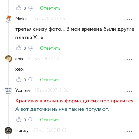
Ответить
0
Minka
25 мая 2007 17:04
третья снизу фото... В мои времена были другие
платья Х__х
Ответить
0
enix
25 мая 2007 17:05
хех
Ответить
0
Усатый
25 мая 2007 17:06
Красивая школьная форма,до сих пор нравится.
А вот деточки нынче так не погуляют.
Ответить
0
Hurley
25 мая 2007 17:07