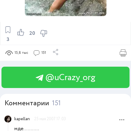
20
3
15,8 тыс
151
@uCrazy_org
Комментарии
151
kapellan
25 мая 2007 17:03
мде...........