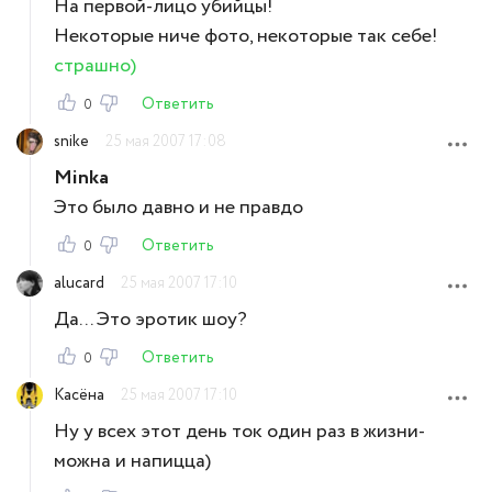
На первой-лицо убийцы!
Некоторые ниче фото, некоторые так себе!
страшно)
Ответить
0
snike
25 мая 2007 17:08
Minka
Это было давно и не правдо
Ответить
0
alucard
25 мая 2007 17:10
Да... Это эротик шоу?
Ответить
0
Касёна
25 мая 2007 17:10
Ну у всех этот день ток один раз в жизни-
можна и напицца)